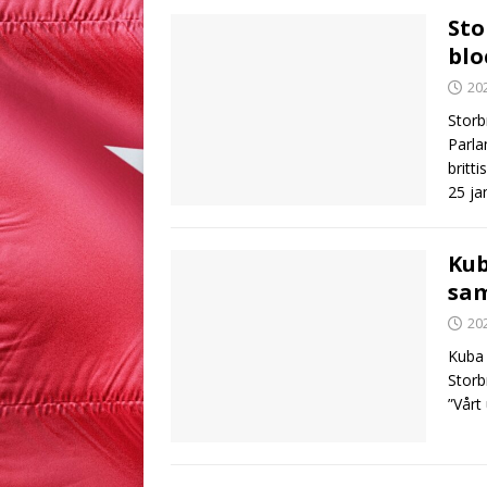
Sto
blo
20
Storb
Parla
britt
25 ja
Kub
sa
20
Kuba 
Storb
”Vårt