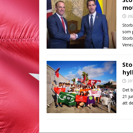
mot
20
Storb
som p
Storb
Venez
Sto
hyl
20
Det b
21 ju
att d