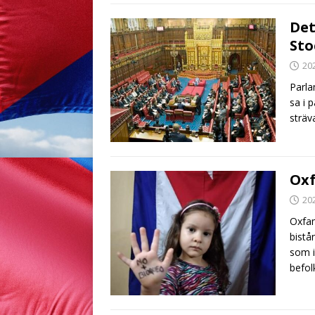
Det
St
20
Parla
sa i 
sträv
Oxf
20
Oxfam
bistå
som i
befo