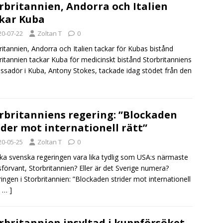
rbritannien, Andorra och Italien
kar Kuba
20-07-22
Zoltan T
0
ritannien, Andorra och Italien tackar för Kubas bistånd
ritannien tackar Kuba för medicinskt bistånd Storbritanniens
sadör i Kuba, Antony Stokes, tackade idag stödet från den
rbritanniens regering: ”Blockaden
ider mot internationell rätt”
20-05-25
Zoltan T
0
ka svenska regeringen vara lika tydlig som USA:s närmaste
förvant, Storbritannien? Eller är det Sverige numera?
ingen i Storbritannien: ”Blockaden strider mot internationell
[ … ]
rbritannien insyltad i kuppförsöket