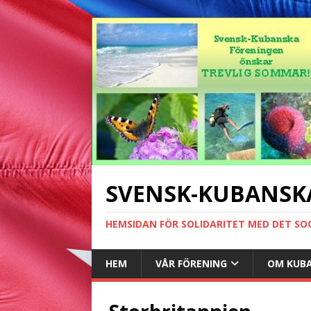
SVENSK-KUBANSK
HEMSIDAN FÖR SOLIDARITET MED DET SO
HEM
VÅR FÖRENING
OM KUB