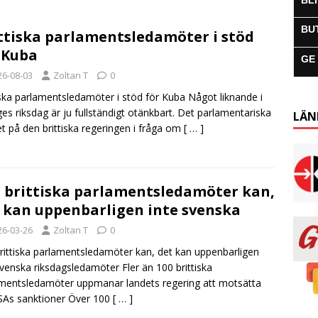
BL
BU
ttiska parlamentsledamöter i stöd
 Kuba
GE
26-08-03
Zoltan T
0
iska parlamentsledamöter i stöd för Kuba Något liknande i
ges riksdag är ju fullständigt otänkbart. Det parlamentariska
LÄN
et på den brittiska regeringen i fråga om
[ … ]
 brittiska parlamentsledamöter kan,
 kan uppenbarligen inte svenska
26-03-26
Zoltan T
0
rittiska parlamentsledamöter kan, det kan uppenbarligen
svenska riksdagsledamöter Fler än 100 brittiska
mentsledamöter uppmanar landets regering att motsätta
SAs sanktioner Över 100
[ … ]