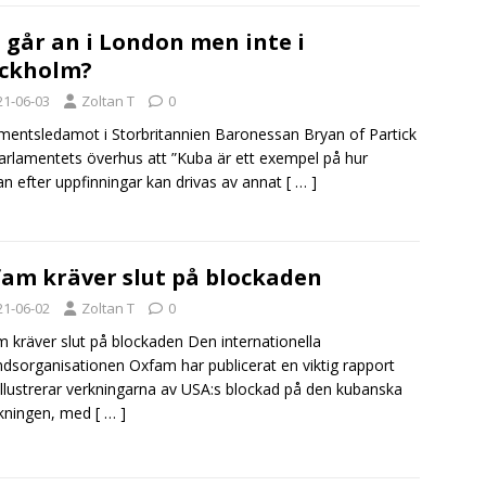
 går an i London men inte i
ockholm?
21-06-03
Zoltan T
0
mentsledamot i Storbritannien Baronessan Bryan of Partick
parlamentets överhus att ”Kuba är ett exempel på hur
an efter uppfinningar kan drivas av annat
[ … ]
am kräver slut på blockaden
21-06-02
Zoltan T
0
 kräver slut på blockaden Den internationella
ndsorganisationen Oxfam har publicerat en viktig rapport
llustrerar verkningarna av USA:s blockad på den kubanska
lkningen, med
[ … ]