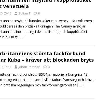
 Venezuela
20-05-15
Zoltan T
0
ritannien insyltad i kuppförsöket mot Venezuela Dokument
ubliceras i den brittiska tidningen The Canary avslöjar
ritanniens inblandning i destabilisering och kuppförsök i
uela. Enligt
[ … ]
rbritanniens största fackförbund
lar Kuba – kräver att blockaden bryts
19-07-16
Johan Persson
0
rittiska fackförbundet UNISON:s nationella kongress 18 –
ni antog ett uttalande som hyllar Kubas framsteg och kräver
en brittiska regeringen och fackföreningsrörelsen
[ … ]