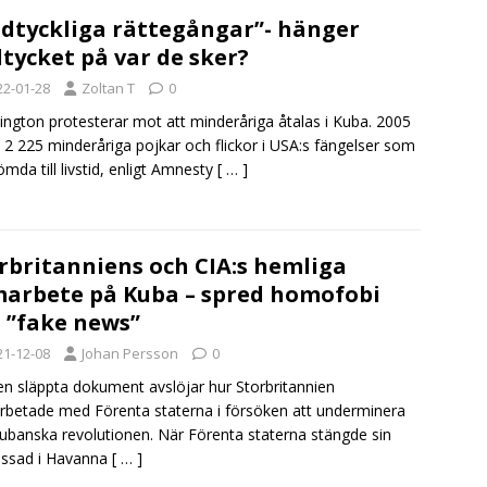
dtyckliga rättegångar”- hänger
tycket på var de sker?
22-01-28
Zoltan T
0
ngton protesterar mot att minderåriga åtalas i Kuba. 2005
 2 225 minderåriga pojkar och flickor i USA:s fängelser som
ömda till livstid, enligt Amnesty
[ … ]
rbritanniens och CIA:s hemliga
arbete på Kuba – spred homofobi
 ”fake news”
21-12-08
Johan Persson
0
en släppta dokument avslöjar hur Storbritannien
betade med Förenta staterna i försöken att underminera
ubanska revolutionen. När Förenta staterna stängde sin
ssad i Havanna
[ … ]