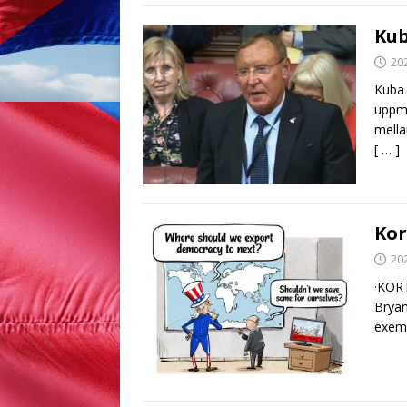
Kub
20
Kuba 
uppma
mella
[ … ]
Kor
20
·KORT
Bryan
exemp