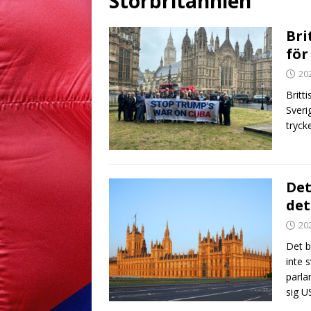
Storbritannien
Bri
för
20
Britt
Sveri
tryck
Det
det
20
Det b
inte 
parla
sig U