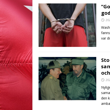
”Go
god
20
Washi
fanns
var d
Sto
sam
och
20
Nylig
samar
den k
amba