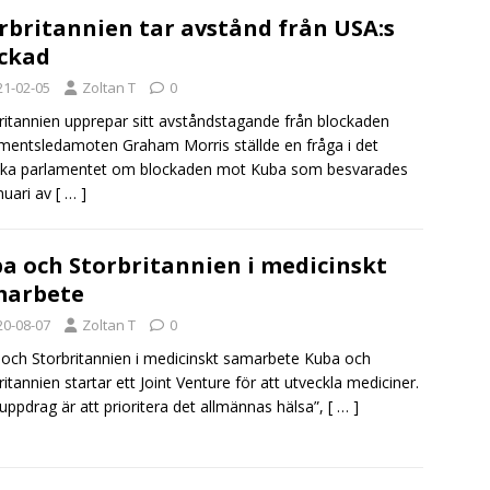
rbritannien tar avstånd från USA:s
ckad
21-02-05
Zoltan T
0
ritannien upprepar sitt avståndstagande från blockaden
mentsledamoten Graham Morris ställde en fråga i det
iska parlamentet om blockaden mot Kuba som besvarades
nuari av
[ … ]
a och Storbritannien i medicinskt
marbete
20-08-07
Zoltan T
0
och Storbritannien i medicinskt samarbete Kuba och
ritannien startar ett Joint Venture för att utveckla mediciner.
 uppdrag är att prioritera det allmännas hälsa”,
[ … ]