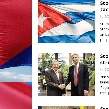
Sto
tac
20
Storb
Storb
ambas
[ … ]
Sto
str
20
När s
bunds
Reger
rätt”
Sto