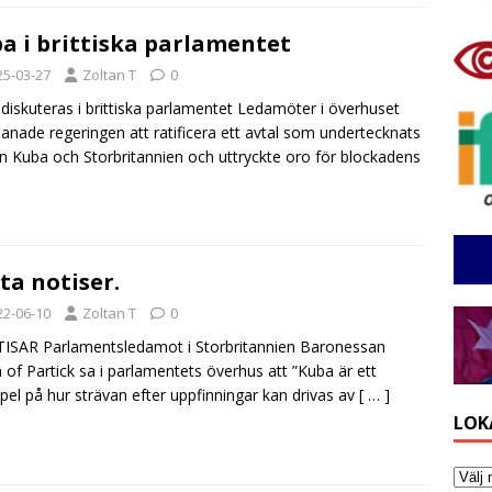
a i brittiska parlamentet
25-03-27
Zoltan T
0
diskuteras i brittiska parlamentet Ledamöter i överhuset
nade regeringen att ratificera ett avtal som undertecknats
n Kuba och Storbritannien och uttryckte oro för blockadens
ta notiser.
22-06-10
Zoltan T
0
ISAR Parlamentsledamot i Storbritannien Baronessan
 of Partick sa i parlamentets överhus att ”Kuba är ett
el på hur strävan efter uppfinningar kan drivas av
[ … ]
LOK