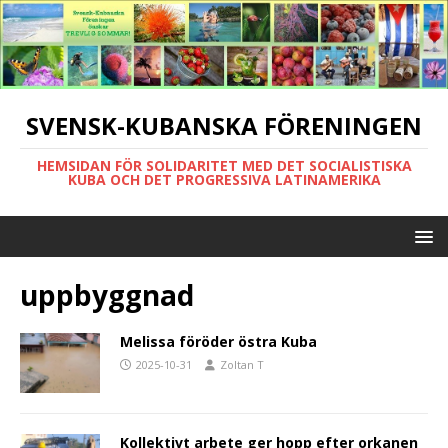
SVENSK-KUBANSKA FÖRENINGEN
HEMSIDAN FÖR SOLIDARITET MED DET SOCIALISTISKA
KUBA OCH DET PROGRESSIVA LATINAMERIKA
uppbyggnad
Melissa föröder östra Kuba
2025-10-31
Zoltan T
Kollektivt arbete ger hopp efter orkanen