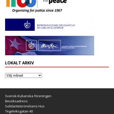
LOKALT ARKIV
Svensk-Kubanska föreningen
Besöksadress:
Solidaritetsrörelsens Hus
Tegelviksgatan 40