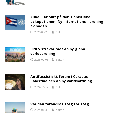
Kuba i FN: Slut på den sionistiska
ockupationen. Ny internationell ordning
av nöden.
2025-09-29
Zoltan T
BRICS strävar mot en ny global
världsordning
2025-07-08
Zoltan T
Antifascistiskt forum i Caracas –
Palestina och en ny världsordning
2024-11-12
Zoltan T
Världen förändras steg för steg
2024-06-30
Zoltan T