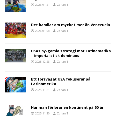
2026-01-21
Zoltan T
Det handlar om mycket mer än Venezuela
2026-01-08
Zoltan T
USAs ny-gamla strategi mot Latinamerika
– imperialistisk dominans
2025-12-23
Zoltan T
Ett försvagat USA fokuserar på
Latinamerika
2025-11-21
Zoltan T
Hur man förlorar en kontinent på 60 år
2025-11-20
Zoltan T