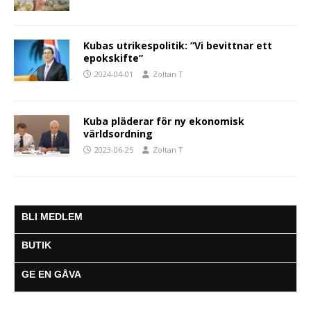
Kubas utrikespolitik: ”Vi bevittnar ett
epokskifte”
2024-04-01
Zoltan T
Kuba pläderar för ny ekonomisk
världsordning
2023-06-25
Zoltan T
BLI MEDLEM
BUTIK
GE EN GÅVA