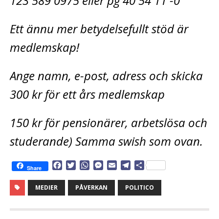
123 589 0975 eller pg 40 54 11 -0
Ett ännu mer betydelsefullt stöd är
medlemskap!
Ange namn, e-post, adress och skicka
300 kr för ett års medlemskap
150 kr för pensionärer, arbetslösa och
studerande) Samma swish som ovan.
F
T
W
M
E
T
D
Share
a
w
h
e
m
e
e
c
i
a
s
a
l
l
MEDIER
PÅVERKAN
POLITICO
e
t
t
s
i
e
a
b
t
s
e
l
g
o
e
A
n
r