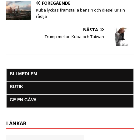
o
r
p
g
a
FÖREGÅENDE
k
p
e
m
Kuba lyckas framställa bensin och diesel ur sin
r
råolja
NÄSTA
Trump mellan Kuba och Taiwan
BLI MEDLEM
BUTIK
GE EN GÅVA
LÄNKAR