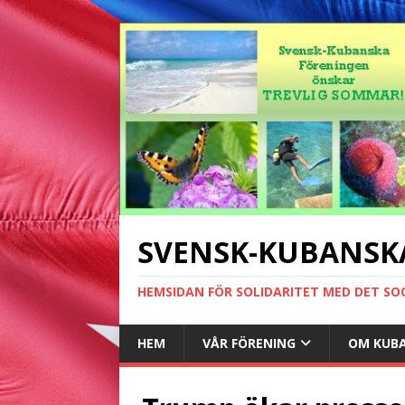
SVENSK-KUBANSK
HEMSIDAN FÖR SOLIDARITET MED DET SO
HEM
VÅR FÖRENING
OM KUB