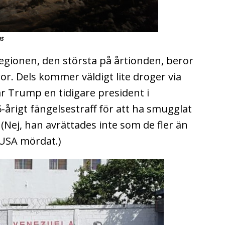
ns
 regionen, den största på årtionden, beror
or. Dels kommer väldigt lite droger via
ar Trump en tidigare president i
-årigt fängelsestraff för att ha smugglat
 (Nej, han avrättades inte som de fler än
m USA mördat.)