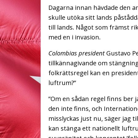
Dagarna innan hävdade den am
skulle utöka sitt lands påståd
till lands. Något som främst rik
med en i invasion.
Colombias president
Gustavo Pe
tillkännagivande om stängning 
folkrättsregel kan en presiden
luftrum?”
”Om en sådan regel finns ber 
den inte finns, och Internation
misslyckas just nu, säger jag t
kan stänga ett nationellt luftr