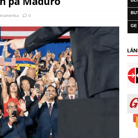
en på Maduro
BL
BU
tinamerika
0
GE
LÄN