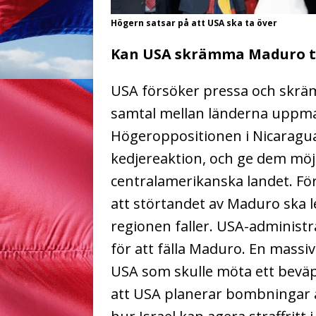
Högern satsar på att USA ska ta över
Kan USA skrämma Maduro ti
USA försöker pressa och skräm
samtal mellan länderna uppma
Högeroppositionen i Nicaragua
kedjereaktion, och ge dem möjl
centralamerikanska landet. För
att störtandet av Maduro ska led
regionen faller. USA-administ
för att fälla Maduro. En massiv
USA som skulle möta ett beväpn
att USA planerar bombningar a