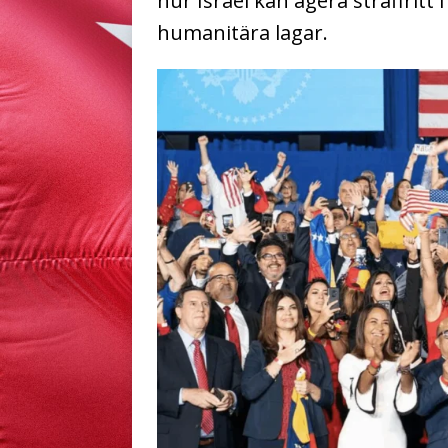
hur Israel kan agera straffritt 
humanitära lagar.