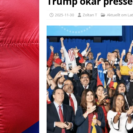
Trump ökar press
2025-11-30
Zoltan T
Aktuellt om La