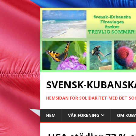
SVENSK-KUBANSK
HEMSIDAN FÖR SOLIDARITET MED DET SO
HEM
VÅR FÖRENING
OM KUB