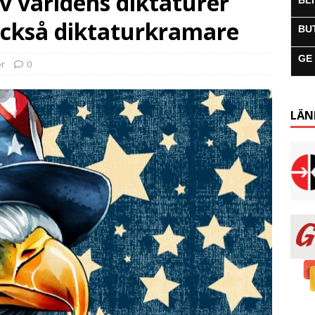
v världens diktaturer
BL
 också diktaturkramare
BU
GE
r
0
LÄN