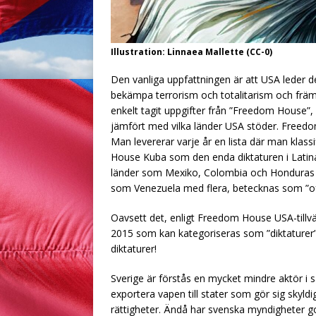
Illustration: Linnaea Mallette (CC-0)
Den vanliga uppfattningen är att USA leder d
bekämpa terrorism och totalitarism och frä
enkelt tagit uppgifter från ”Freedom House”,
jämfört med vilka länder USA stöder. Freedom H
Man levererar varje år en lista där man klassi
House Kuba som den enda diktaturen i Latin
länder som Mexiko, Colombia och Honduras är
som Venezuela med flera, betecknas som ”of
Oavsett det, enligt Freedom House USA-tillvä
2015 som kan kategoriseras som ”diktaturer”.
diktaturer!
Sverige är förstås en mycket mindre aktör i 
exportera vapen till stater som gör sig skyld
rättigheter. Ändå har svenska myndigheter go