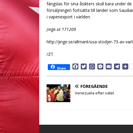
fängslas för sina åsikters skull bara under d
försäljningen fortsätta till länder som Saudi
i vapenexport i världen.
jinge.se 171209
http://jinge.se/allmant/usa-stodjer-73-av-var
/ZT
F
T
W
M
E
T
D
Share
a
w
h
e
m
e
e
c
i
a
s
a
l
l
e
t
t
s
i
e
a
FÖREGÅENDE
b
t
s
e
l
g
Venezuela efter valet
o
e
A
n
r
o
r
p
g
a
k
p
e
m
r