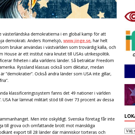
e västerländska demokratierna i en global kamp för att
mja demokrati. Anders Romelsjö,
www.jinge.se
, har helt
 som brukar användas i västvärlden som trovärdig källa, och
ouse är ett institut nära knutet till USAs utrikespolitik.
ficerar friheten i alla världens länder. Så betraktar Freedom
amerika. Ryssland klassas också som diktatur, medan
 ”demokratier”. Också andra länder som USA inte gillar,
ria”.
nda klassificeringssystem fanns det 49 nationer i världen
 USA har lämnat militärt stöd till över 73 procent av dessa
LOK
sammanhanget. Men inte oskyldigt. Svenska företag får inte
iga till grova och omfattande brott mot mänskliga
dkänt export till 28 länder där människor torteras och