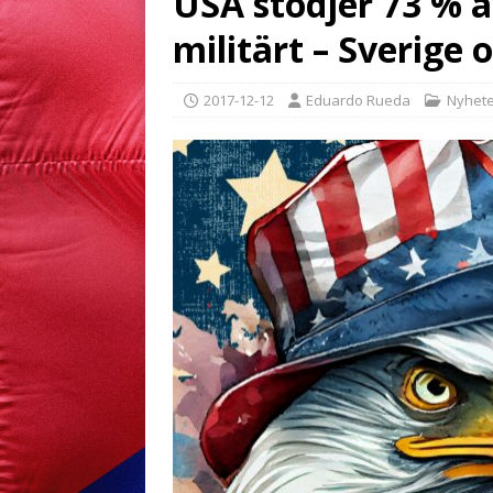
USA stödjer 73 % a
militärt – Sverige
2017-12-12
Eduardo Rueda
Nyhete