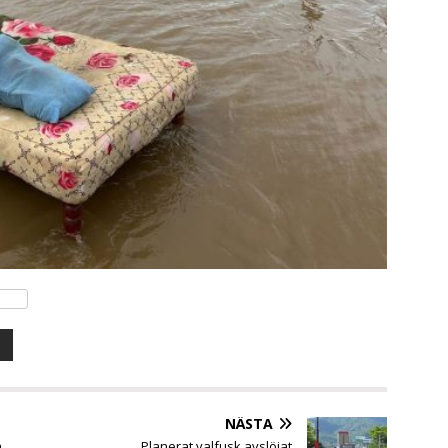
NÄSTA
a
Planerat valfusk avslöjat