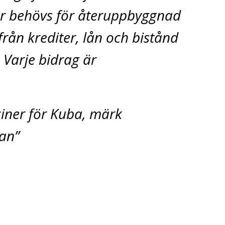
ar behövs för återuppbyggnad
rån krediter, lån och bistånd
 Varje bidrag är
iner för Kuba, märk
an”