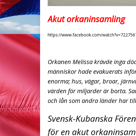
Akut orkaninsamling
https://www.facebook.com/watch?v=72275
Orkanen Melissa krävde inga dö
människor hade evakuerats inför
enorma; hus, vägar, broar, järnvä
värden för miljarder är borta. Sa
och lån som andra länder har till
Svensk-Kubanska Fören
för en akut orkaninsaml