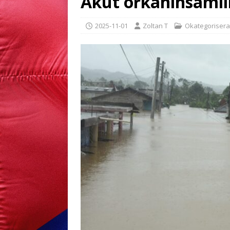
Akut orkaninsamlin
2025-11-01
Zoltan T
Okategoriser