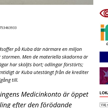
6753463933
dsoffer på Kuba där närmare en miljon
 stormen. Men de materiella skadorna är
gar har sköljts bort; odlingar förstörts;
mtidigt är Kuba utestängt från de krediter
gång till.
ingens Medicinkonto är öppet
LOK
ing­ efter den förödande