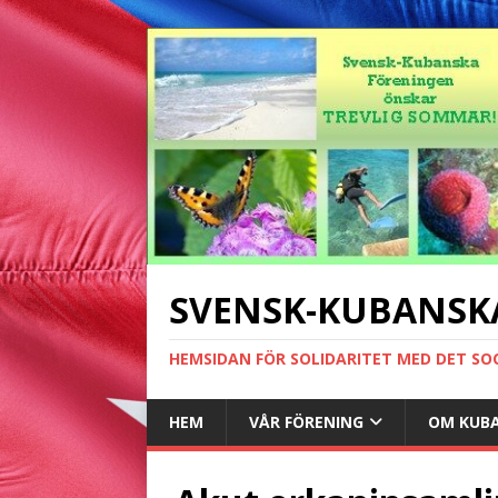
SVENSK-KUBANSK
HEMSIDAN FÖR SOLIDARITET MED DET SO
HEM
VÅR FÖRENING
OM KUB