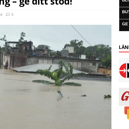
g – ge ditt stöd!
BL
BU
ad
0
GE
LÄN