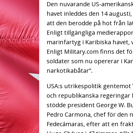
Den nuvarande US-amerikanska
havet inleddes den 14 august
att den berodde på hot från l
Enligt tillgängliga medierappo
marinfartyg i Karibiska havet, 
Enligt Military.com finns det 
soldater som nu opererar i Kar
narkotikabåtar”.
USA:s utrikespolitik gentemo
och republikanska regeringar län
stödde president George W. Bu
Pedro Carmona, chef för den n
Fedecámaras, efter att en frak