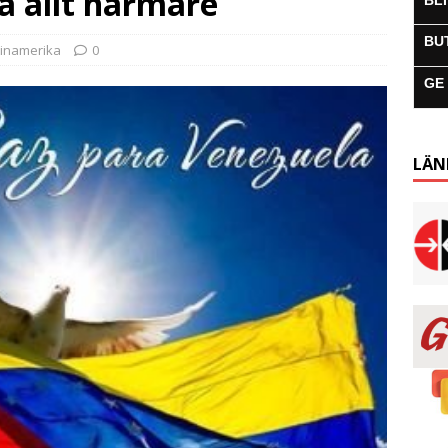
a allt närmare
BL
BU
tinamerika
0
GE
LÄN