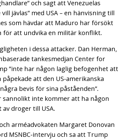
oghandlare” och sagt att Venezuelas
vill jävlas” med USA – en hänvisning till
mes som hävdar att Maduro har försökt
för att undvika en militär konflikt.
lagligheten i dessa attacker. Dan Herman,
onbaserade tankesmedjan Center for
mp ”inte har någon laglig befogenhet att
h påpekade att den US-amerikanska
 några bevis för sina påståenden”.
r sannolikt inte kommer att ha någon
av droger till USA.
 och arméadvokaten Margaret Donovan
örd MSNBC-intervju och sa att Trump