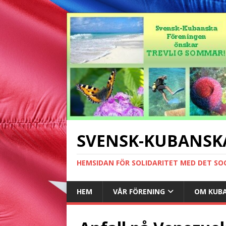
SVENSK-KUBANSK
HEMSIDAN FÖR SOLIDARITET MED DET SO
HEM
VÅR FÖRENING
OM KUB