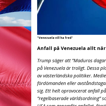
"Venezuela vill ha fred"
Anfall på Venezuela allt n
Trump säger att ”Maduros dagar är
på Venezuela är troligt. Dessa p
av västerländska politiker. Medi
fördömanden eller avståndstagan
sig. Ett helt oprovocerat anfall p
”regelbaserade världsordning” so
USA som genomför anfallet, förs