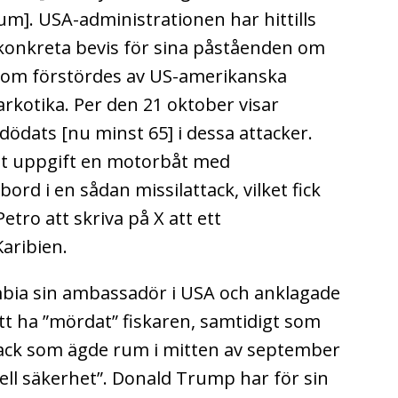
um]. USA-administrationen har hittills
konkreta bevis för sina påståenden om
 som förstördes av US-amerikanska
rkotika. Per den 21 oktober visar
dödats [nu minst 65] i dessa attacker.
gt uppgift en motorbåt med
d i en sådan missilattack, vilket fick
tro att skriva på X att ett
Karibien.
mbia sin ambassadör i USA och anklagade
t ha ”mördat” fiskaren, samtidigt som
ck som ägde rum i mitten av september
ell säkerhet”. Donald Trump har för sin