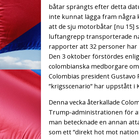
båtar sprängts efter detta dat
inte kunnat lägga fram några 
att de sju motorbåtar [nu 15]
luftangrepp transporterade na
rapporter att 32 personer har 
Den 3 oktober förstördes enli
colombianska medborgare ombor
Colombias president Gustavo Pe
”krigsscenario” har uppstått i 
Denna vecka återkallade Colo
Trump-administrationen för at
man betecknade en annan atta
som ett ”direkt hot mot nation