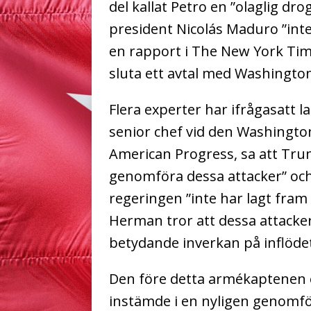
del kallat Petro en ”olaglig dr
president Nicolás Maduro ”inte 
en rapport i The New York Ti
sluta ett avtal med Washington 
Flera experter har ifrågasatt 
senior chef vid den Washingt
American Progress, sa att Tru
genomföra dessa attacker” oc
regeringen ”inte har lagt fram
Herman tror att dessa attacke
betydande inverkan på inflödet 
Den före detta armékaptenen
instämde i en nyligen genomf