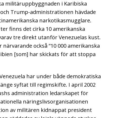
 militäruppbyggnaden i Karibiska
i, och Trump-administrationen hävdade
atinamerikanska narkotikasmugglare.
rter finns det cirka 10 amerikanska
varav tre direkt utanför Venezuelas kust.
för närvarande också ”10 000 amerikanska
ibien [som] har skickats för att stoppa
t Venezuela har under både demokratiska
ge syftat till regimskifte. I april 2002
shs administration ledarskapet för
ationella näringslivsorganisationen
tion av militären kidnappat president