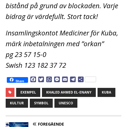
bistånd på grund av blockaden. Varje
bidrag är värdefullt. Stort tack!
Insamlingskontot Mediciner för Kuba,
märk inbetalningen med ”orkan”
pg 23 57 15-0
Swish 123 182 37 72
F
T
W
M
E
T
D
Share
a
w
h
e
m
e
e
c
i
a
s
a
l
l
EXEMPEL
KHALED AHMED EL-ENANY
KUBA
e
t
t
s
i
e
a
b
t
s
e
l
g
KULTUR
SYMBOL
UNESCO
o
e
A
n
r
o
r
p
g
a
k
p
e
m
FÖREGÅENDE
r