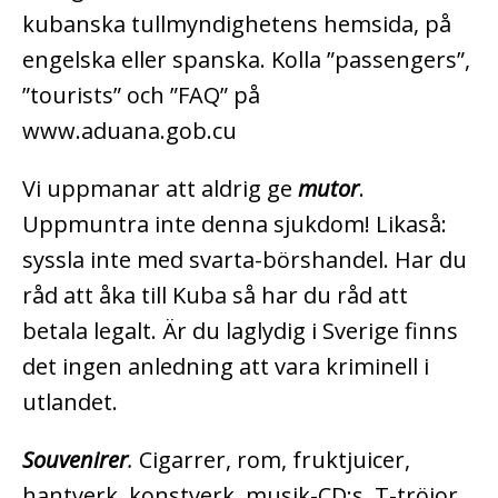
kubanska tullmyndighetens hemsida, på
engelska eller spanska. Kolla ”passengers”,
”tourists” och ”FAQ” på
www.aduana.gob.cu
Vi uppmanar att aldrig ge
mutor
.
Uppmuntra inte denna sjukdom! Likaså:
syssla inte med svarta-börshandel. Har du
råd att åka till Kuba så har du råd att
betala legalt. Är du laglydig i Sverige finns
det ingen anledning att vara kriminell i
utlandet.
Souvenirer
.
Cigarrer, rom, fruktjuicer,
hantverk, konstverk, musik-CD:s, T-tröjor