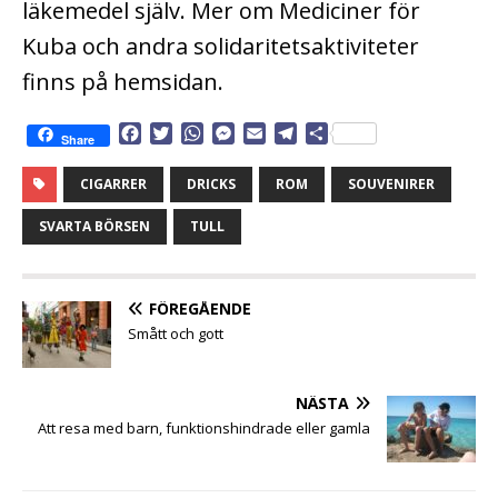
läkemedel själv. Mer om Mediciner för
Kuba och andra solidaritetsaktiviteter
finns på hemsidan.
F
T
W
M
E
T
D
Share
a
w
h
e
m
e
e
c
i
a
s
a
l
l
CIGARRER
DRICKS
ROM
SOUVENIRER
e
t
t
s
i
e
a
b
t
s
e
l
g
SVARTA BÖRSEN
TULL
o
e
A
n
r
o
r
p
g
a
k
p
e
m
FÖREGÅENDE
r
Smått och gott
NÄSTA
Att resa med barn, funktionshindrade eller gamla