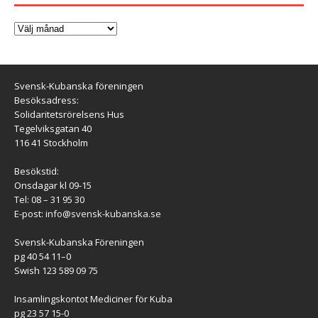
Svensk-Kubanska föreningen
Besöksadress:
Solidaritetsrörelsens Hus
Tegelviksgatan 40
116 41 Stockholm
Besökstid:
Onsdagar kl 09-15
Tel: 08 – 31 95 30
E-post:
info@svensk-kubanska.se
Svensk-Kubanska Föreningen
pg 40 54 11–0
Swish 123 589 09 75
Insamlingskontot Mediciner för Kuba
pg 23 57 15-0