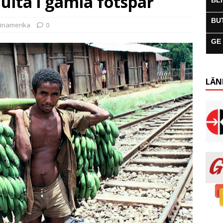
uita i gamla fotspår
BL
BU
tinamerika
0
GE
LÄN