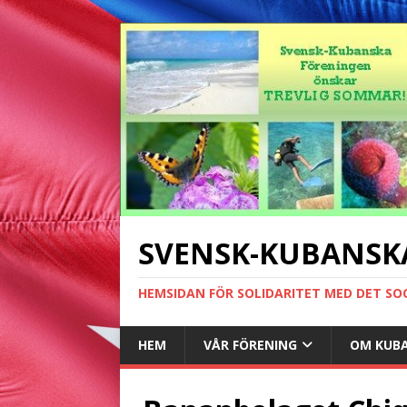
SVENSK-KUBANSK
HEMSIDAN FÖR SOLIDARITET MED DET SO
HEM
VÅR FÖRENING
OM KUB