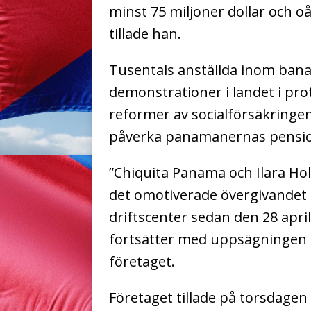
minst 75 miljoner dollar och o
tillade han.
Tusentals anställda inom banan
demonstrationer i landet i pro
reformer av socialförsäkringe
påverka panamanernas pensio
”Chiquita Panama och Ilara Hol
det omotiverade övergivandet 
driftscenter sedan den 28 april
fortsätter med uppsägningen av
företaget.
Företaget tillade på torsdagen 