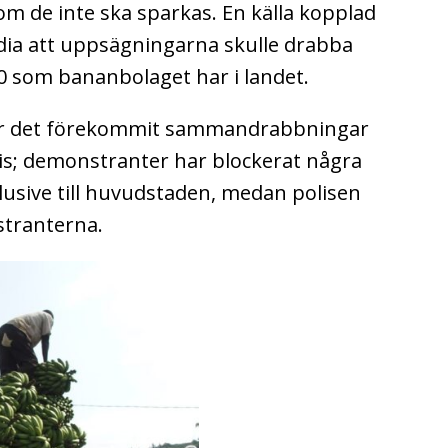
m de inte ska sparkas. En källa kopplad
edia att uppsägningarna skulle drabba
00 som bananbolaget har i landet.
ar det förekommit sammandrabbningar
is; demonstranter har blockerat några
klusive till huvudstaden, medan polisen
tranterna.