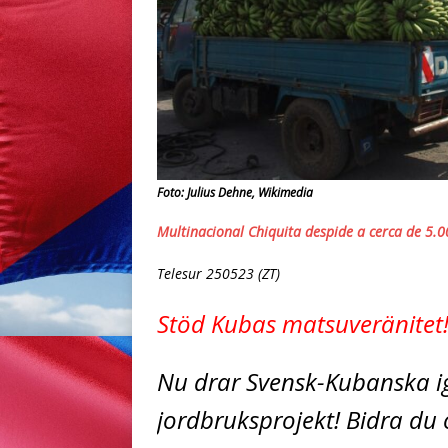
Foto: Julius Dehne, Wikimedia
Multinacional Chiquita despide a
cerca de 5.0
Telesur 250523 (ZT)
Stöd Kubas matsuveränitet
Nu drar Svensk-Kubanska ig
jordbruksprojekt! Bidra du 