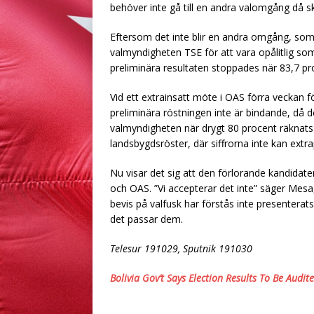
behöver inte gå till en andra valomgång då 
Eftersom det inte blir en andra omgång, som
valmyndigheten TSE för att vara opålitlig so
preliminära resultaten stoppades när 83,7 pr
Vid ett extrainsatt möte i OAS förra veckan fö
preliminära röstningen inte är bindande, då d
valmyndigheten när drygt 80 procent räknats
landsbygdsröster, där siffrorna inte kan extra
Nu visar det sig att den förlorande kandida
och OAS. ”Vi accepterar det inte” säger Mesa,
bevis på valfusk har förstås inte presenterat
det passar dem.
Telesur 191029, Sputnik 191030
Bolivia Gov’t Says Election Results To Be Audi