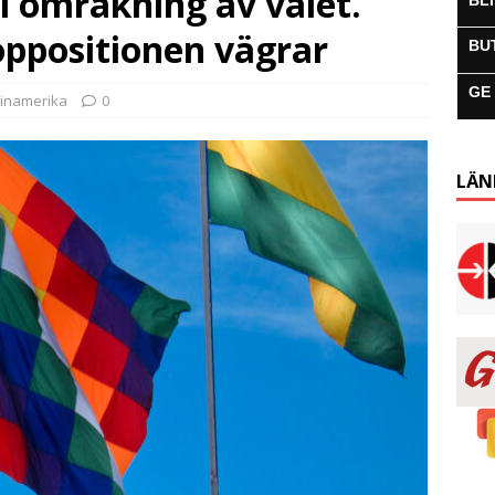
ill omräkning av valet.
BL
ppositionen vägrar
BU
GE
tinamerika
0
LÄN