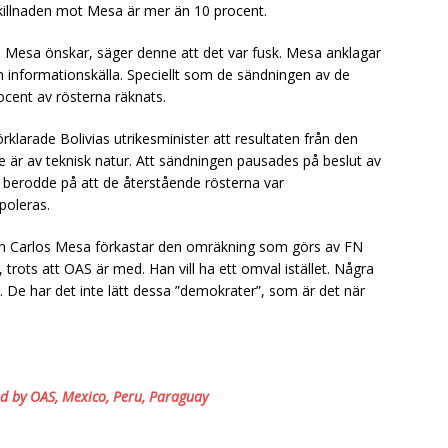
skillnaden mot Mesa är mer än 10 procent.
 Mesa önskar, säger denne att det var fusk. Mesa anklagar
m informationskälla. Speciellt som de sändningen av de
ocent av rösterna räknats.
rklarade Bolivias utrikesminister att resultaten från den
e är av teknisk natur. Att sändningen pausades på beslut av
 berodde på att de återstående rösterna var
poleras.
ten Carlos Mesa förkastar den omräkning som görs av FN
 trots att OAS är med. Han vill ha ett omval istället. Några
s. De har det inte lätt dessa ”demokrater”, som är det när
ted by OAS, Mexico, Peru, Paraguay