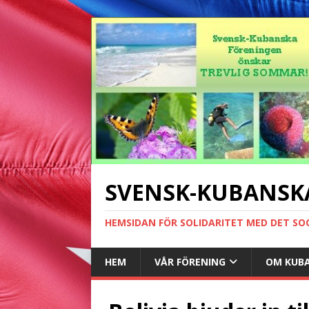
SVENSK-KUBANSK
HEMSIDAN FÖR SOLIDARITET MED DET SO
HEM
VÅR FÖRENING
OM KUB