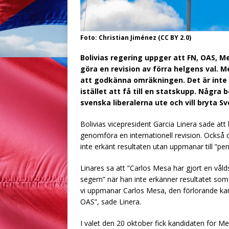
Foto: Christian Jiménez (CC BY 2.0)
Bolivias regering uppger att FN, OAS, 
göra en revision av förra helgens val. 
att godkänna omräkningen. Det är inte 
istället att få till en statskupp. Några 
svenska liberalerna ute och vill bryta Sve
Bolivias vicepresident Garcia Linera sade att 
genomföra en internationell revision. Också
inte erkänt resultaten utan uppmanar till ”pe
Linares sa att ”Carlos Mesa har gjort en vålds
segern” när han inte erkänner resultatet som
vi uppmanar Carlos Mesa, den förlorande kan
OAS”, sade Linera.
I valet den 20 oktober fick kandidaten för 