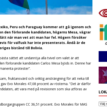
Mexiko, Peru och Paraguay kommer att gå igenom och
Men den förlorande kandidaten, högerns Mesa, vägrar
lätt när man vet att man har fel. Högern försöker
bevis för valfusk har inte presenterats. Ändå är de
riges bistånd till Bolivia.
bästa sättet att undanröja alla tvivel om valet är att
 den förlorande kandidaten Carlos Mesa bjöds in. Denne har
rmanenta protester”.
am, fruktansvärd och oriktig ansträngning för att neka till
 gav Evo Morales 47,08 procent av rösterna. ”Det är därför
didaten, att vara med på revisionen som ska utföras av
LOK
Medborgargruppen CC 36,51 procent. Evo Morales för MAS