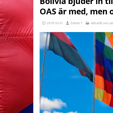
Bolivia bjuder in t
OAS är med, men o
2019-10-31
Zoltan T
Aktuellt om La