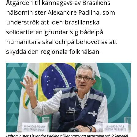
Åtgärden tillkännagavs av Brasiliens
hälsominister Alexandre Padilha, som
underströk att
den brasilianska
solidariteten grundar sig både på
humanitära skäl och på behovet av att
skydda den regionala folkhälsan.
Hälsominister Alexandre Padilha tillkännagav att utrustning och läkemedel