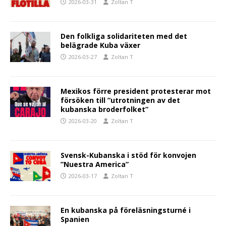
2026-03-31
Zoltan T
Den folkliga solidariteten med det
belägrade Kuba växer
2026-03-27
Zoltan T
Mexikos förre president protesterar mot
försöken till ”utrotningen av det
kubanska broderfolket”
2026-03-20
Zoltan T
Svensk-Kubanska i stöd för konvojen
”Nuestra America”
2026-03-17
Zoltan T
En kubanska på föreläsningsturné i
Spanien