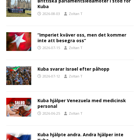
Brittiska parlamentsledamöter i stöd för
Kuba
2026-08-03
Zoltan T
”Imperiet kväver oss, men det kommer
inte att besegra oss”
2026-07-15
Zoltan T
Kuba svarar Israel efter påhopp
2026-07-12
Zoltan T
Kuba hjälper Venezuela med medicinsk
personal
2026-06-25
Zoltan T
Kuba hjälpte andra. Andra hjälper inte