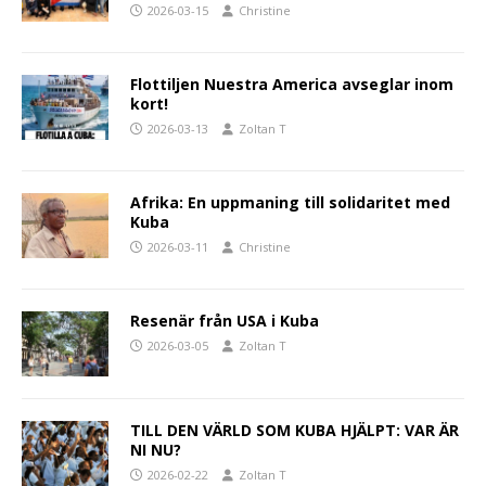
2026-03-15
Christine
Flottiljen Nuestra America avseglar inom
kort!
2026-03-13
Zoltan T
Afrika: En uppmaning till solidaritet med
Kuba
2026-03-11
Christine
Resenär från USA i Kuba
2026-03-05
Zoltan T
TILL DEN VÄRLD SOM KUBA HJÄLPT: VAR ÄR
NI NU?
2026-02-22
Zoltan T