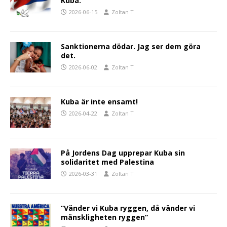
Kuba.
2026-06-15
Zoltan T
Sanktionerna dödar. Jag ser dem göra
det.
2026-06-02
Zoltan T
Kuba är inte ensamt!
2026-04-22
Zoltan T
På Jordens Dag upprepar Kuba sin
solidaritet med Palestina
2026-03-31
Zoltan T
”Vänder vi Kuba ryggen, då vänder vi
mänskligheten ryggen”