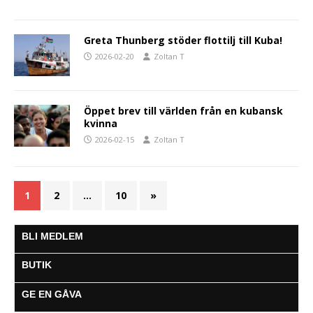
Greta Thunberg stöder flottilj till Kuba!
2026-02-20
Zoltan T
Öppet brev till världen från en kubansk
kvinna
2026-02-15
Zoltan T
1
2
…
10
»
BLI MEDLEM
BUTIK
GE EN GÅVA