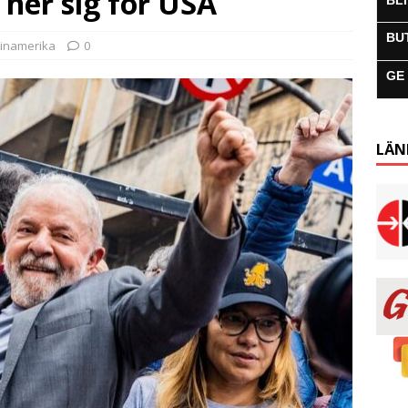
e ner sig för USA
BL
BU
tinamerika
0
GE
LÄN