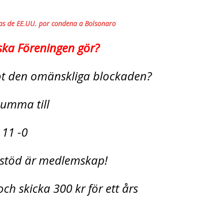
zas de EE.UU. por condena a Bolsonaro
ska Föreningen gör?
mot den omänskliga blockaden?
 summa till
 11 -0
t stöd är medlemskap!
ch skicka 300 kr för ett års