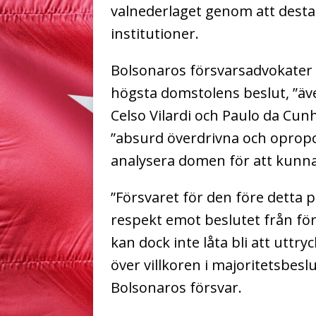
valnederlaget genom att desta
institutioner.
Bolsonaros försvarsadvokater
högsta domstolens beslut, ”äve
Celso Vilardi och Paulo da Cun
”absurd överdrivna och opropo
analysera domen för att kunna
”Försvaret för den före detta 
respekt emot beslutet från fö
kan dock inte låta bli att uttr
över villkoren i majoritetsbeslu
Bolsonaros försvar.