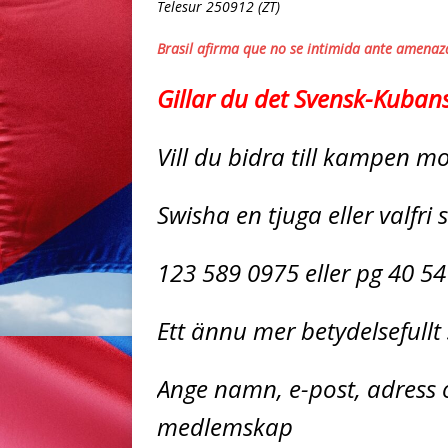
Telesur 250912 (ZT)
Brasil afirma que no se intimida ante amena
Gillar du det Svensk-Kuban
Vill du bidra till kampen 
Swisha en tjuga eller valfri
123 589 0975 eller pg 40 54
Ett ännu mer betydelsefull
Ange namn, e-post, adress o
medlemskap