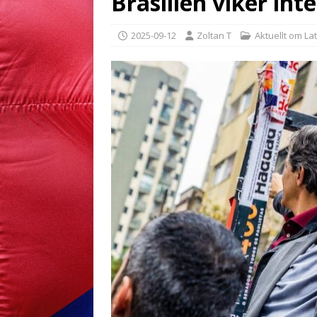
Brasilien viker int
2025-09-12
Zoltan T
Aktuellt om La