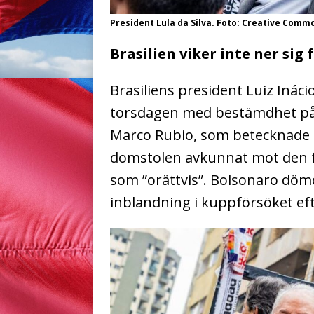
President Lula da Silva. Foto: Creative Comm
Brasilien viker inte ner sig 
Brasiliens president Luiz Ináci
torsdagen med bestämdhet på 
Marco Rubio, som betecknade
domstolen avkunnat mot den fö
som ”orättvis”. Bolsonaro dömde
inblandning i kuppförsöket eft