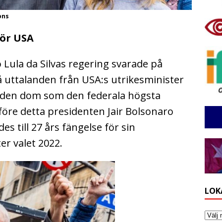
ons
för USA
o Lula da Silvas regering svarade på
uttalanden från USA:s utrikesminister
 den dom som den federala högsta
re detta presidenten Jair Bolsonaro
s till 27 års fängelse för sin
er valet 2022.
LOK