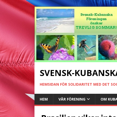
SVENSK-KUBANSK
HEMSIDAN FÖR SOLIDARITET MED DET SO
HEM
VÅR FÖRENING
OM KUB