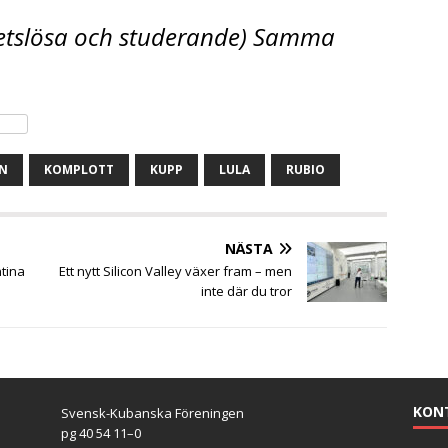
betslösa och studerande) Samma
N
KOMPLOTT
KUPP
LULA
RUBIO
NÄSTA
ntina
Ett nytt Silicon Valley växer fram – men
inte där du tror
KON
Svensk-Kubanska Föreningen
pg 40 54 11–0