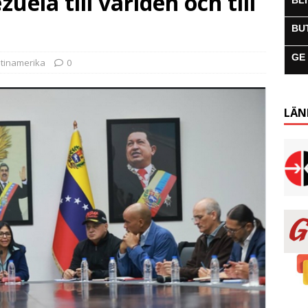
ela till världen och till
BL
BU
GE
atinamerika
0
LÄN