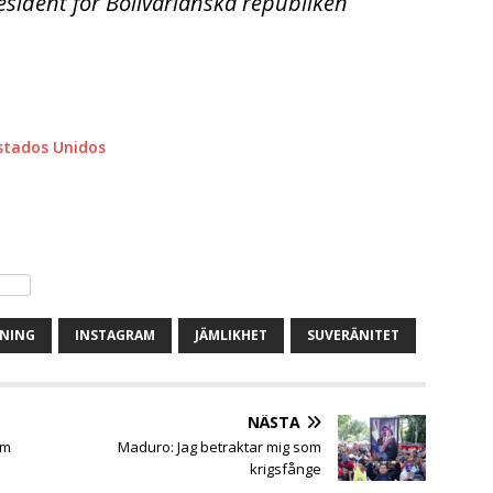
esident för Bolivarianska republiken
stados Unidos
DNING
INSTAGRAM
JÄMLIKHET
SUVERÄNITET
NÄSTA
om
Maduro: Jag betraktar mig som
krigsfånge