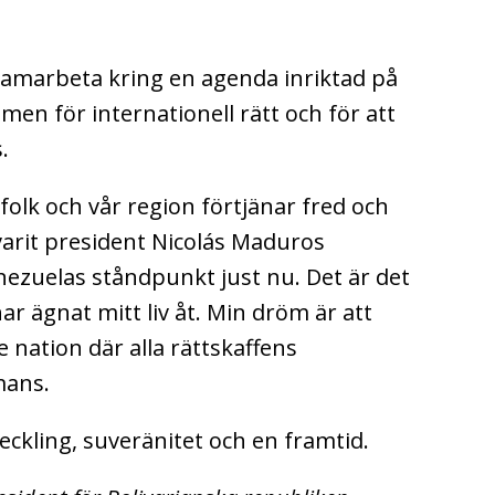
 samarbeta kring en agenda inriktad på
n för internationell rätt och för att
.
olk och vår region förtjänar fred och
d varit president Nicolás Maduros
nezuelas ståndpunkt just nu. Det är det
har ägnat mitt liv åt. Min dröm är att
 nation där alla rättskaffens
mans.
veckling, suveränitet och en framtid.