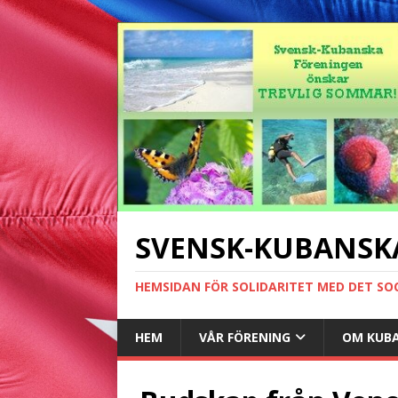
SVENSK-KUBANSK
HEMSIDAN FÖR SOLIDARITET MED DET SO
HEM
VÅR FÖRENING
OM KUB