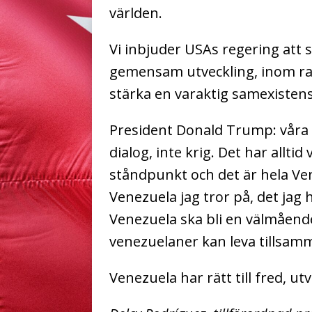
världen.
Vi inbjuder USAs regering att
gemensam utveckling, inom rame
stärka en varaktig samexistens
President Donald Trump: våra f
dialog, inte krig. Det har allti
ståndpunkt och det är hela Ve
Venezuela jag tror på, det jag 
Venezuela ska bli en välmående
venezuelaner kan leva tillsam
Venezuela har rätt till fred, ut