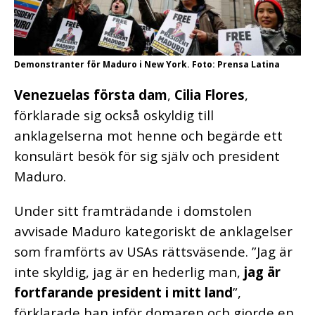
Demonstranter för Maduro i New York. Foto: Prensa Latina
Venezuelas
första dam
,
Cilia Flores
,
förklarade sig också oskyldig till
anklagelserna mot henne och begärde ett
konsulärt besök för sig själv och president
Maduro.
Under sitt framträdande i domstolen
avvisade Maduro kategoriskt de anklagelser
som framförts av USAs rättsväsende. ”Jag är
inte skyldig, jag är en hederlig man,
jag är
fortfarande president i mitt land
”,
förklarade han inför domaren och gjorde en