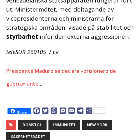
venezuelanska statsapparaten fungerar fullt
ut. Ministermötet, med deltagande av
vicepresidenterna och ministrarna för
strategiska områden, visade på stabilitet och
styrbarhet
inför den externa aggressionen.
teleSUR 260105
/ cv
Presidente Maduro se declara «prisionero de
guerra» ante
…
F
T
W
M
E
T
D
Share
a
w
h
e
m
e
e
c
i
a
s
a
l
l
DOMSTOL
IMMUNITET
NEW YORK
e
t
t
s
i
e
a
b
t
s
e
l
g
SÄKERHETSRÅDET