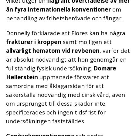
vilket utgör en
flagrant överträdelse av mer
än fyra internationella konventioner
om
behandling av frihetsberövade och fångar.
Donnelly förklarade att Flores kan ha några
frakturer i kroppen
samt möjligen ett
allvarligt hematom vid revbenen
, varför det
är absolut nödvändigt att hon genomgår en
fullständig fysisk undersökning.
Domare
Hellerstein
uppmanade försvaret att
samordna med åklagarsidan för att
säkerställa nödvändig medicinsk vård, även
om ursprunget till dessa skador inte
specificerades och ingen tidsfrist för
undersökningen fastställdes.
Genèvekonventionerna
och andra