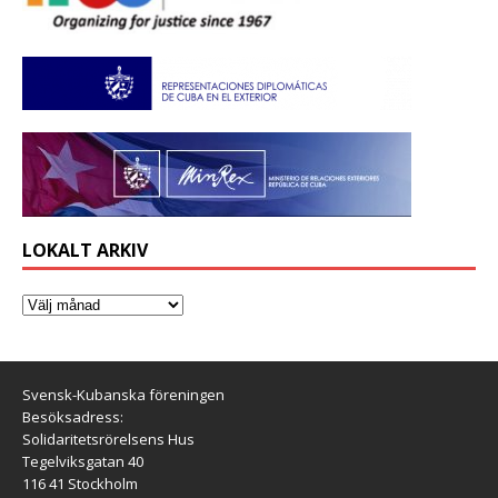
LOKALT ARKIV
Svensk-Kubanska föreningen
Besöksadress:
Solidaritetsrörelsens Hus
Tegelviksgatan 40
116 41 Stockholm