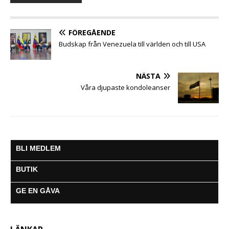
o
e
A
n
r
o
r
p
g
a
k
p
e
m
FÖREGÅENDE
r
Budskap från Venezuela till världen och till USA
NÄSTA
Våra djupaste kondoleanser
BLI MEDLEM
BUTIK
GE EN GÅVA