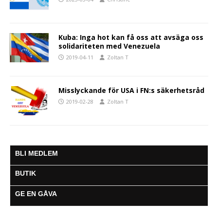
Kuba: Inga hot kan få oss att avsäga oss
solidariteten med Venezuela
2019-04-11
Zoltan T
Misslyckande för USA i FN:s säkerhetsråd
2019-02-28
Zoltan T
BLI MEDLEM
BUTIK
GE EN GÅVA