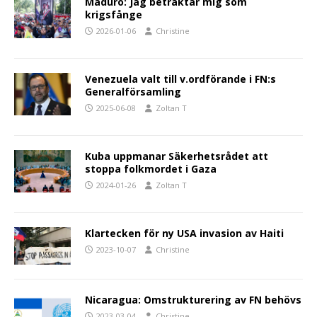
Maduro: Jag betraktar mig som
krigsfånge
2026-01-06
Christine
Venezuela valt till v.ordförande i FN:s
Generalförsamling
2025-06-08
Zoltan T
Kuba uppmanar Säkerhetsrådet att
stoppa folkmordet i Gaza
2024-01-26
Zoltan T
Klartecken för ny USA invasion av Haiti
2023-10-07
Christine
Nicaragua: Omstrukturering av FN behövs
2023-03-04
Christine