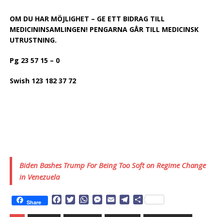
OM DU HAR MÖJLIGHET – GE ETT BIDRAG TILL
MEDICININSAMLINGEN! PENGARNA GÅR TILL MEDICINSK
UTRUSTNING.
Pg 23 57 15 – 0
Swish 123 182 37 72
Biden Bashes Trump For Being Too Soft on Regime Change
in Venezuela
F
T
W
M
E
T
D
Share
a
w
h
e
m
e
e