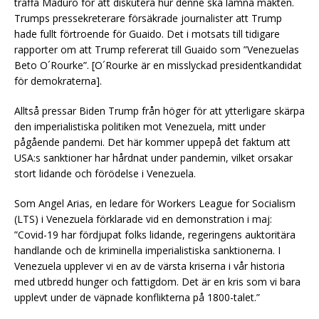
träffa Maduro för att diskutera hur denne ska lämna makten.
Trumps pressekreterare försäkrade journalister att Trump
hade fullt förtroende för Guaido. Det i motsats till tidigare
rapporter om att Trump refererat till Guaido som ”Venezuelas
Beto O´Rourke”. [O´Rourke är en misslyckad presidentkandidat
för demokraterna].
Alltså pressar Biden Trump från höger för att ytterligare skärpa
den imperialistiska politiken mot Venezuela, mitt under
pågående pandemi. Det här kommer uppepå det faktum att
USA:s sanktioner har hårdnat under pandemin, vilket orsakar
stort lidande och förödelse i Venezuela.
Som Angel Arias, en ledare för Workers League for Socialism
(LTS) i Venezuela förklarade vid en demonstration i maj:
”Covid-19 har fördjupat folks lidande, regeringens auktoritära
handlande och de kriminella imperialistiska sanktionerna. I
Venezuela upplever vi en av de värsta kriserna i vår historia
med utbredd hunger och fattigdom. Det är en kris som vi bara
upplevt under de väpnade konflikterna på 1800-talet.”