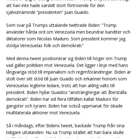
att han inte hade särskilt stort förtroende för den
självutnämnde ”presidenten” Juan Guaido.
Som svar på Trumps uttalande twittrade Biden: ”Trump
använder hårda ord om Venezuela men beundrar banditer och
diktatorer som Nicolas Maduro. Som president kommer jag
stödja Venezuelas folk och demokrati.”
Med denna tweet positionerar sig Biden till höger om Trump
vad gäller politiken mot Venezuela. Det ligger i linje med hans
långvariga stöd till imperialism och regimförändringar. Biden är
stolt över sitt stöd till Juan Guaido och erkänner honom som
Venezuelas legitime ledare, trots att han aldrig valts till
president. Biden hyllar Guaidos ”ansträngningar att återställa
demokrati”. Biden har vid flera tillfällen kallat Maduro för
gangster och tyrann. Biden har också uppmanat för ökade
multilaterala aktioner mot Venezuela.
Så i måndags, efter Bidens tweet, backade Trump från sina
tidigare uttalanden. Nu sa Trump istället att han bara skulle