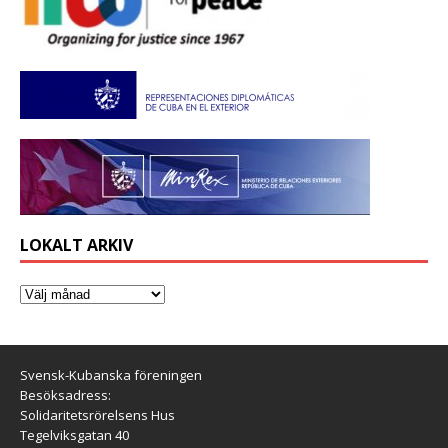
LOKALT ARKIV
Svensk-Kubanska föreningen
Besöksadress:
Solidaritetsrörelsens Hus
Tegelviksgatan 40