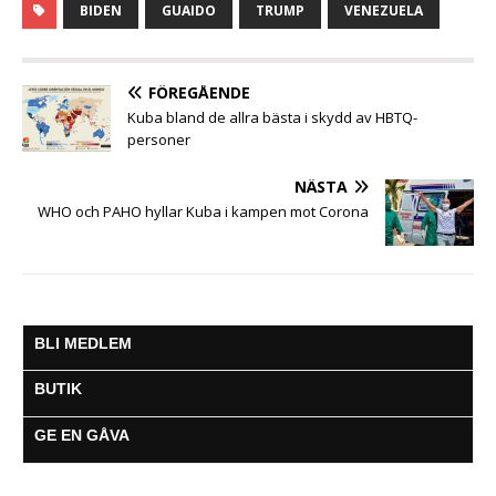
c
i
a
s
a
l
l
BIDEN
GUAIDO
TRUMP
VENEZUELA
e
t
t
s
i
e
a
b
t
s
e
l
g
o
e
A
n
r
o
r
p
g
a
FÖREGÅENDE
k
p
e
m
Kuba bland de allra bästa i skydd av HBTQ-
r
personer
NÄSTA
WHO och PAHO hyllar Kuba i kampen mot Corona
BLI MEDLEM
BUTIK
GE EN GÅVA