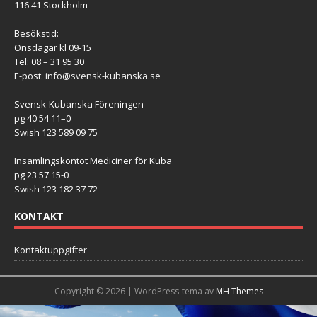
116 41 Stockholm
Besökstid:
Onsdagar kl 09-15
Tel: 08 – 31 95 30
E-post:
info@svensk-kubanska.se
Svensk-Kubanska Föreningen
pg 40 54 11–0
Swish 123 589 09 75
Insamlingskontot Mediciner för Kuba
pg 23 57 15-0
Swish 123 182 37 72
KONTAKT
Kontaktuppgifter
Copyright © 2026 | WordPress-tema av
MH Themes