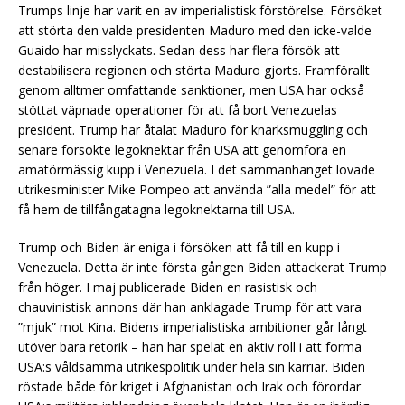
Trumps linje har varit en av imperialistisk förstörelse. Försöket
att störta den valde presidenten Maduro med den icke-valde
Guaido har misslyckats. Sedan dess har flera försök att
destabilisera regionen och störta Maduro gjorts. Framförallt
genom alltmer omfattande sanktioner, men USA har också
stöttat väpnade operationer för att få bort Venezuelas
president. Trump har åtalat Maduro för knarksmuggling och
senare försökte legoknektar från USA att genomföra en
amatörmässig kupp i Venezuela. I det sammanhanget lovade
utrikesminister Mike Pompeo att använda ”alla medel” för att
få hem de tillfångatagna legoknektarna till USA.
Trump och Biden är eniga i försöken att få till en kupp i
Venezuela. Detta är inte första gången Biden attackerat Trump
från höger. I maj publicerade Biden en rasistisk och
chauvinistisk annons där han anklagade Trump för att vara
”mjuk” mot Kina. Bidens imperialistiska ambitioner går långt
utöver bara retorik – han har spelat en aktiv roll i att forma
USA:s våldsamma utrikespolitik under hela sin karriär. Biden
röstade både för kriget i Afghanistan och Irak och förordar