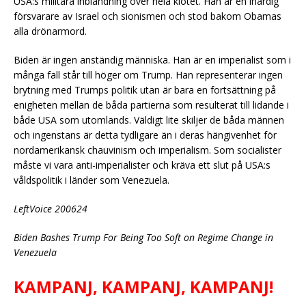
USA:s militära inblandning över hela klotet. Han är en ihärdig
försvarare av Israel och sionismen och stod bakom Obamas
alla drönarmord.
Biden är ingen anständig människa. Han är en imperialist som i
många fall står till höger om Trump. Han representerar ingen
brytning med Trumps politik utan är bara en fortsättning på
enigheten mellan de båda partierna som resulterat till lidande i
både USA som utomlands. Väldigt lite skiljer de båda männen
och ingenstans är detta tydligare än i deras hängivenhet för
nordamerikansk chauvinism och imperialism. Som socialister
måste vi vara anti-imperialister och kräva ett slut på USA:s
våldspolitik i länder som Venezuela.
LeftVoice 200624
Biden Bashes Trump For Being Too Soft on Regime Change in
Venezuela
KAMPANJ, KAMPANJ, KAMPANJ!