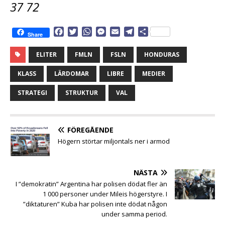
37 72
F
T
W
M
E
T
D
Share
a
w
h
e
m
e
e
c
i
a
s
a
l
l
ELITER
FMLN
FSLN
HONDURAS
e
t
t
s
i
e
a
b
t
s
e
l
g
KLASS
LÄRDOMAR
LIBRE
MEDIER
o
e
A
n
r
o
r
p
g
a
STRATEGI
STRUKTUR
VAL
k
p
e
m
r
FÖREGÅENDE
Högern störtar miljontals ner i armod
NÄSTA
I ”demokratin” Argentina har polisen dödat fler än
1 000 personer under Mileis högerstyre. I
”diktaturen” Kuba har polisen inte dödat någon
under samma period.