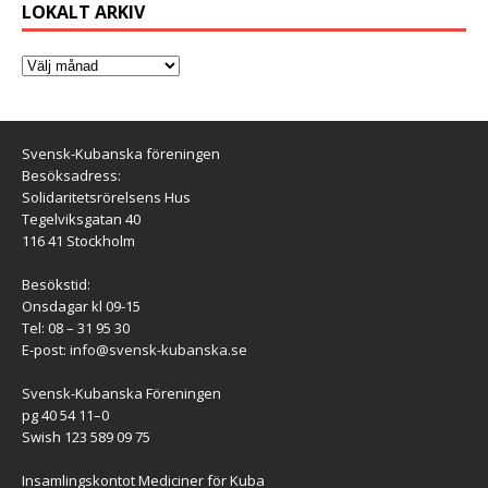
LOKALT ARKIV
Svensk-Kubanska föreningen
Besöksadress:
Solidaritetsrörelsens Hus
Tegelviksgatan 40
116 41 Stockholm
Besökstid:
Onsdagar kl 09-15
Tel: 08 – 31 95 30
E-post:
info@svensk-kubanska.se
Svensk-Kubanska Föreningen
pg 40 54 11–0
Swish 123 589 09 75
Insamlingskontot Mediciner för Kuba