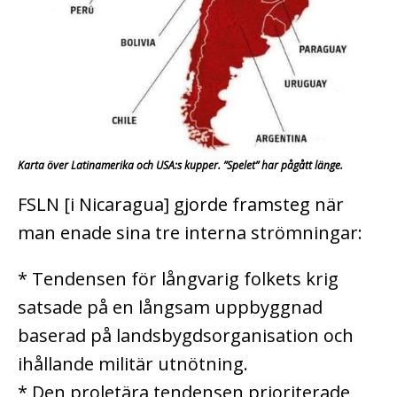
Karta över Latinamerika och USA:s kupper. ”Spelet” har pågått länge.
FSLN [i Nicaragua] gjorde framsteg när
man enade sina tre interna strömningar:
* Tendensen för långvarig folkets krig
satsade på en långsam uppbyggnad
baserad på landsbygdsorganisation och
ihållande militär utnötning.
* Den proletära tendensen prioriterade