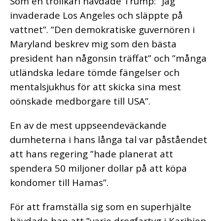
Som en trollkarl hävdade Trump: ”Jag
invaderade Los Angeles och släppte på
vattnet”. ”Den demokratiske guvernören i
Maryland beskrev mig som den bästa
president han någonsin träffat” och ”många
utländska ledare tömde fängelser och
mentalsjukhus för att skicka sina mest
oönskade medborgare till USA”.
En av de mest uppseendeväckande
dumheterna i hans långa tal var påståendet
att hans regering ”hade planerat att
spendera 50 miljoner dollar på att köpa
kondomer till Hamas”.
För att framställa sig som en superhjälte
hävdade han att ”varje drogfartyg i Karibien