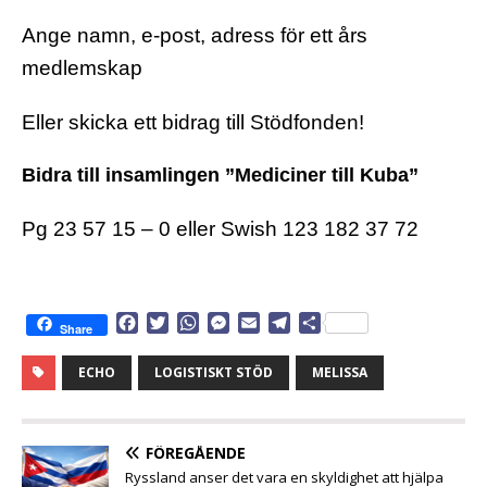
Ange namn, e-post, adress för ett års
medlemskap
Eller skicka ett bidrag till Stödfonden!
Bidra till insamlingen ”Mediciner till Kuba”
P
g
23 57 15 – 0
eller
Swish 123 182 37 72
F
T
W
M
E
T
D
Share
a
w
h
e
m
e
e
c
i
a
s
a
l
l
ECHO
LOGISTISKT STÖD
MELISSA
e
t
t
s
i
e
a
b
t
s
e
l
g
o
e
A
n
r
o
r
p
g
a
FÖREGÅENDE
k
p
e
m
Ryssland anser det vara en skyldighet att hjälpa