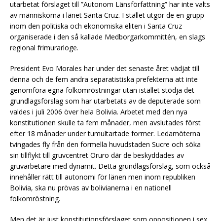
utarbetat förslaget till ”Autonom Länsförfattning” har inte valts
av människorna i länet Santa Cruz. I stället utgör de en grupp
inom den politiska och ekonomiska eliten i Santa Cruz
organiserade i den så kallade Medborgarkommittén, en slags
regional frimurarloge.
President Evo Morales har under det senaste året vädjat till
denna och de fem andra separatistiska prefekterna att inte
genomföra egna folkomröstningar utan istället stödja det
grundlagsförslag som har utarbetats av de deputerade som
valdes i juli 2006 över hela Bolivia. Arbetet med den nya
konstitutionen skulle ta fem månader, men avslutades först
efter 18 månader under tumultartade former. Ledamöterna
tvingades fly från den formella huvudstaden Sucre och söka
sin tillflykt till gruvcentret Oruro där de beskyddades av
gruvarbetare med dynamit. Detta grundlagsförslag, som också
innehåller rätt till autonomi för länen men inom republiken
Bolivia, ska nu prövas av bolivianerna i en nationell
folkomröstning.
Men det är just konstitutionsförslaget som oppositionen i sex