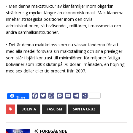
• Men denna maktstruktur av klanfamiljer inom oligarkin
sträcker sig mycket längre än ekonomisk makt. Maktklanerna
innehar strategiska positioner inom den civila
administrationen, rättsväsendet, militären, i massmedia och
andra samhällsinstitutioner.
• Det är denna maktkoloss som nu vässar tänderna för att
med alla medel försvara sin maktställning och sina privilegier
som står i bjärt kontrast till minimilönen för miljoner fattiga
bolivianer som 2008 slutar på 76 dollar i månaden, en höjning
med sex dollar eller tio procent från 2007.
F
T
W
M
E
T
D
Share
a
w
h
e
m
e
e
c
i
a
s
a
l
l
BOLIVIA
FASCISM
SANTA CRUZ
e
t
t
s
i
e
a
b
t
s
e
l
g
o
e
A
n
r
o
r
p
g
a
FÖREGÅENDE