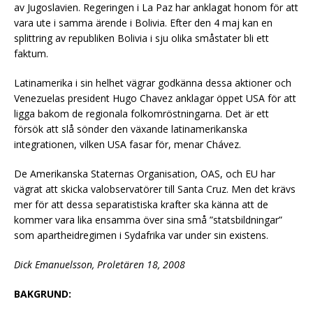
av Jugoslavien. Regeringen i La Paz har anklagat honom för att
vara ute i samma ärende i Bolivia. Efter den 4 maj kan en
splittring av republiken Bolivia i sju olika småstater bli ett
faktum.
Latinamerika i sin helhet vägrar godkänna dessa aktioner och
Venezuelas president Hugo Chavez anklagar öppet USA för att
ligga bakom de regionala folkomröstningarna. Det är ett
försök att slå sönder den växande latinamerikanska
integrationen, vilken USA fasar för, menar Chávez.
De Amerikanska Staternas Organisation, OAS, och EU har
vägrat att skicka valobservatörer till Santa Cruz. Men det krävs
mer för att dessa separatistiska krafter ska känna att de
kommer vara lika ensamma över sina små ”statsbildningar”
som apartheidregimen i Sydafrika var under sin existens.
Dick Emanuelsson, Proletären 18, 2008
BAKGRUND: