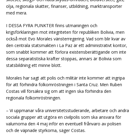
olja, regionala skatter, finanser, utbildning, marktransporter
med mera.
I DESSA FYRA PUNKTER finns utmaningen och
krigsförklaringen mot integriteten för republiken Bolivia, men
också mot Evo Morales vänsterregering. Vad som blir kvar av
den centrala statsmakten i La Paz är ett administrativt kontor,
som snabbt kommer att förlora existensberättigande om inte
dessa separatistiska krafter stoppas, annars är Bolivia som
statsbildning ett minne blott.
Morales har sagt att polis och militär inte kommer att ingripa
för att förhindra folkomröstningen i Santa Cruz. Men Ruben
Costas vill försäkra sig om att ingen ska förhindra den
regionala folkomröstningen.
– Vi uppmanar våra universitetsstuderande, arbetare och andra
sociala grupper att utgöra en civilpolis som ska ansvara för
valurnorna den 4 maj inför en eventuell frånvaro av polisen
och de väpnade styrkorna, säger Costas.