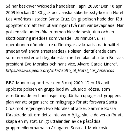
Så här beskriver Wikipedia händelsen i april 2009: “Den 16 april
2009 klockan 04.30 gick bolivianska säkerhetsstyrkor in i Hotel
Las Américas i staden Santa Cruz. Enligt polisen hade den fått
uppgifter om att fem utlänningar i två rum var beväpnade. När
polisen ville undersöka rummen blev de beskjutna och en
skottlossning inleddes som varade i 30 minuter. (…) I
operationen dödades tre utlänningar av kroatisk nationalitet
(medan två andra arresterades). Polisen identifierade dem
som terrorister och legoknektar med en plan att döda Bolivias
president Evo Morales och hans vice, Alvaro Garcia Linera”.
https://es.wikipedia.org/wiki/Asalto_al_Hotel_Las_Américas
BBC-Mundo rapporterar den 5 maj 2009: “Den 16 april
upplöste polisen en grupp ledd av Eduardo Rózsa, som
efterlämnade en bandinspelning där han uppger att gruppens
plan var att organisera en milisgrupp för att försvara Santa
Cruz mot regeringen Evo Morales attacker. Samme Rózsa
försäkrade att om detta inte var möjligt skulle de verka för att
skapa en ny stat. Enligt uttalanden av de påstådda
gruppmedlemmarna sa åklagaren Sosa att Marinkovic