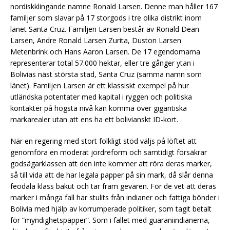
nordiskklingande namne Ronald Larsen. Denne man håller 167
familjer som slavar på 17 storgods i tre olika distrikt inom
länet Santa Cruz. Familjen Larsen består av Ronald Dean
Larsen, Andre Ronald Larsen Zurita, Duston Larsen
Metenbrink och Hans Aaron Larsen. De 17 egendomarna
representerar total 57.000 hektar, eller tre gånger ytan i
Bolivias näst största stad, Santa Cruz (samma namn som
länet). Familjen Larsen är ett klassiskt exempel på hur
utländska potentater med kapital i ryggen och politiska
kontakter på högsta nivå kan komma över gigantiska
markarealer utan att ens ha ett bolivianskt ID-kort.
När en regering med stort folkligt stöd väljs på löftet att
genomföra en moderat jordreform och samtidigt försäkrar
godsägarklassen att den inte kommer att röra deras marker,
så till vida att de har legala papper på sin mark, då slår denna
feodala klass bakut och tar fram gevären. För de vet att deras
marker i många fall har stulits från indianer och fattiga bönder i
Bolivia med hjälp av korrumperade politiker, som tagit betalt
för ”myndighetspapper”. Som i fallet med guaraniindianerna,