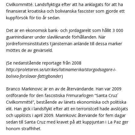
Civilkommitté. Landsflyktiga efter att ha anklagats för att ha
finansierat kroatiska och bolivianska fascister som gjorde ett
kuppförsök för tio år sedan.
Det är en ekonomisk bank- och jordägarelit som hållit 3 000
guarinindianer under slavliknande förhållanden. När
Jordreformsinstitutets tjänstemän anlände till dessa marker
möttes de av gevärseld.
(Se nedanstående reportage från 2008
http://proletaren.se/utrikes/latinamerika/storgodsagare-i-
bolivia-forslavar-fattigbonder
)
Branco Markinovic är en av de återvändande. Han var 2009
ordförande för den fascistiska Frimurarlogen ”Santa Cruz´
Civilkommitté”, bestående av länets ekonomiska och politiska
elit. Han gick i landsflykt efter att en terroristcell hade avslöjats
och upplösts i april 2009. Marinkovic återvände för fem dagar
sedan till Santa Cruz med kravet på att kuppjuntan i La Paz ger
honom straffrihet.