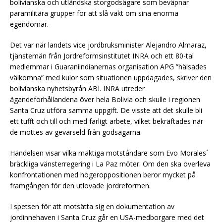
bolivianska och utländska storgodsägare som beväpnar
paramilitära grupper för att slå vakt om sina enorma
egendomar.
Det var när landets vice jordbruksminister Alejandro Almaraz,
tjänstemän från Jordreformsinstitutet INRA och ett 80-tal
medlemmar i Guaraníindianernas organisation APG ”hälsades
välkomna” med kulor som situationen uppdagades, skriver den
bolivianska nyhetsbyrån ABI. INRA utreder
ägandeförhållandena över hela Bolivia och skulle i regionen
Santa Cruz utföra samma uppgift. De visste att det skulle bli
ett tufft och till och med farligt arbete, vilket bekräftades när
de möttes av gevärseld från godsägarna.
Händelsen visar vilka mäktiga motståndare som Evo Morales´
bräckliga vänsterregering i La Paz möter. Om den ska överleva
konfrontationen med högeroppositionen beror mycket på
framgången för den utlovade jordreformen.
I spetsen för att motsätta sig en dokumentation av
jordinnehaven i Santa Cruz går en USA-medborgare med det