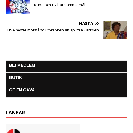
k
p
e
m
Kuba och FN har samma mål
r
NÄSTA
USA möter motstånd i försöken att splittra Karibien
BLI MEDLEM
BUTIK
GE EN GÅVA
LÄNKAR