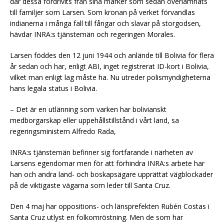
där dessa fördrivits från sina marker som sedan överlämnats
till familjer som Larsen. Som kronan på verket förvandlas
indianerna i många fall till fångar och slavar på storgodsen,
hävdar INRA:s tjänstemän och regeringen Morales.
Larsen föddes den 12 juni 1944 och anlände till Bolivia för flera
år sedan och har, enligt ABI, inget registrerat ID-kort i Bolivia,
vilket man enligt lag måste ha. Nu utreder polismyndigheterna
hans legala status i Bolivia.
– Det är en utlänning som varken har bolivianskt
medborgarskap eller uppehållstillstånd i vårt land, sa
regeringsministern Alfredo Rada,
INRA:s tjänstemän befinner sig fortfarande i närheten av
Larsens egendomar men för att förhindra INRA:s arbete har
han och andra land- och boskapsägare upprättat vägblockader
på de viktigaste vägarna som leder till Santa Cruz.
Den 4 maj har oppositions- och länsprefekten Rubén Costas i
Santa Cruz utlyst en folkomröstning. Men de som har