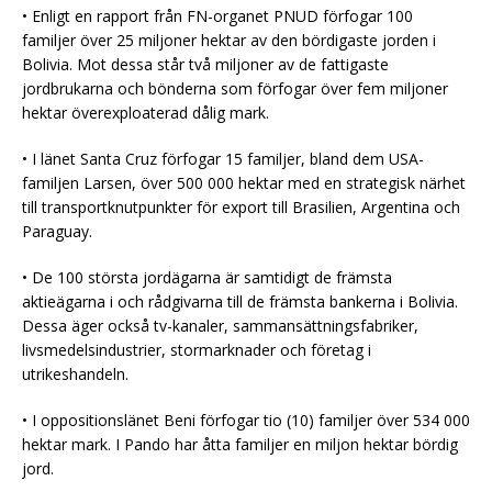
• Enligt en rapport från FN-organet PNUD förfogar 100
familjer över 25 miljoner hektar av den bördigaste jorden i
Bolivia. Mot dessa står två miljoner av de fattigaste
jordbrukarna och bönderna som förfogar över fem miljoner
hektar överexploaterad dålig mark.
• I länet Santa Cruz förfogar 15 familjer, bland dem USA-
familjen Larsen, över 500 000 hektar med en strategisk närhet
till transportknutpunkter för export till Brasilien, Argentina och
Paraguay.
• De 100 största jordägarna är samtidigt de främsta
aktieägarna i och rådgivarna till de främsta bankerna i Bolivia.
Dessa äger också tv-kanaler, sammansättningsfabriker,
livsmedelsindustrier, stormarknader och företag i
utrikeshandeln.
• I oppositionslänet Beni förfogar tio (10) familjer över 534 000
hektar mark. I Pando har åtta familjer en miljon hektar bördig
jord.