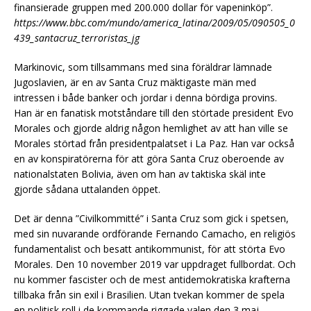
finansierade gruppen med 200.000 dollar för vapeninköp”.
https://www.bbc.com/mundo/america_latina/2009/05/090505_0
439_santacruz_terroristas_jg
Markinovic, som tillsammans med sina föräldrar lämnade
Jugoslavien, är en av Santa Cruz mäktigaste män med
intressen i både banker och jordar i denna bördiga provins.
Han är en fanatisk motståndare till den störtade president Evo
Morales och gjorde aldrig någon hemlighet av att han ville se
Morales störtad från presidentpalatset i La Paz. Han var också
en av konspiratörerna för att göra Santa Cruz oberoende av
nationalstaten Bolivia, även om han av taktiska skäl inte
gjorde sådana uttalanden öppet.
Det är denna ”Civilkommitté” i Santa Cruz som gick i spetsen,
med sin nuvarande ordförande Fernando Camacho, en religiös
fundamentalist och besatt antikommunist, för att störta Evo
Morales. Den 10 november 2019 var uppdraget fullbordat. Och
nu kommer fascister och de mest antidemokratiska krafterna
tillbaka från sin exil i Brasilien. Utan tvekan kommer de spela
en politisk roll i de kommande riggade valen den 3 maj.