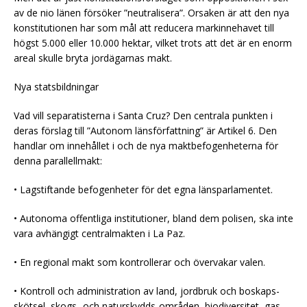
av de nio länen försöker ”neutralisera”. Orsaken är att den nya
konstitutionen har som mål att reducera markinnehavet till
högst 5.000 eller 10.000 hektar, vilket trots att det är en enorm
areal skulle bryta jordägarnas makt.
Nya statsbildningar
Vad vill separatisterna i Santa Cruz? Den centrala punkten i
deras förslag till ”Autonom länsförfattning” är Artikel 6. Den
handlar om innehållet i och de nya maktbefogenheterna för
denna parallellmakt:
• Lagstiftande befogenheter för det egna länsparlamentet.
• Autonoma offentliga institutioner, bland dem polisen, ska inte
vara avhängigt centralmakten i La Paz.
• En regional makt som kontrollerar och övervakar valen.
• Kontroll och administration av land, jordbruk och boskaps-
skötsel, skogs- och naturskydds-områden, biodiversitet, gas,