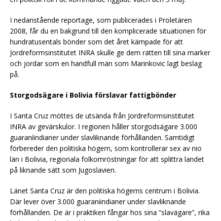
I nedanstående reportage, som publicerades i Proletären
2008, får du en bakgrund till den komplicerade situationen för
hundratusentals bönder som det året kämpade för att
Jordreformsinstitutet INRA skulle ge dem rätten till sina marker
och jordar som en handfull män som Marinkovic lagt beslag
på.
Storgodsägare i Bolivia förslavar fattigbönder
I Santa Cruz möttes de utsända från Jordreformsinstitutet
INRA av gevärskulor. I regionen håller storgodsägare 3.000
guaraníindianer under slavliknande förhållanden. Samtidigt
förbereder den politiska högern, som kontrollerar sex av nio
län i Bolivia, regionala folkomröstningar för att splittra landet
på liknande sätt som Jugoslavien.
Länet Santa Cruz är den politiska högerns centrum i Bolivia.
Där lever över 3.000 guaraniindianer under slavliknande
förhållanden. De är i praktiken fångar hos sina ”slavägare”, rika