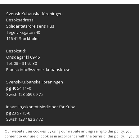
Svensk-Kubanska föreningen
Besöksadress:
Solidaritetsrörelsens Hus
Tegelviksgatan 40
116 41 Stockholm
Besökstid:
Onsdagar kl 09-15
Tel: 08 – 31 95 30
E-post:
info@svensk-kubanska.se
Svensk-Kubanska Föreningen
pg 40 54 11–0
Swish 123 589 09 75
Insamlingskontot Mediciner för Kuba
pg 23 57 15-0
Swish 123 182 37 72
KONTAKT
Our website uses cookies. By using our website and agreeing to this policy, you
consent to our use of cookies in accordance with the terms of this policy. If you d