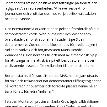
uppmanar till att lösa politiska motsättningar på fredligt och
lagligt sätt”, sa representanten. ”Vi kräver respekt för
journalister och vi uttalar oss mot varje politisk våldsaktion
och mot kvinnor.”
Den internationella organisationen pekade framförallt på hur
demonstranter körde över journalister och kvinnor som
övervakade demonstrationerna. I staden Sipe Sipe i
departementet Cochabamba blockerades för tredje dagen i
rad en huvudväg och borgmästaren Maria Heredia
kidnappades. Hon nekades till och med akut medicinsk hjälp
för att tvinga henne att skriva på ett beslut att lämna över
baslivsmedel avsedda för skolluncher till demonstranterna.
Borgmästaren, från socialistpartiet MAS, har tidigare utsatts
för våld och trakasserier när demonstranter tillfångatog henne
på kontoret 17 november och försökte placera henne på en
åsna för att förnedra ”indianen”.
I staden Montero, i provinsen Santa Cruz, ägde våldsaktioner
rum mellan 16 och 17 november. De utfördes av politiska