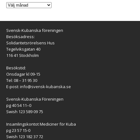
Svensk-Kubanska föreningen
Besöksadress:
Solidaritetsrörelsens Hus
Tegelviksgatan 40
116 41 Stockholm
Besökstid:
Onsdagar kl 09-15
Tel: 08 – 31 95 30
E-post:
info@svensk-kubanska.se
Svensk-Kubanska Föreningen
pg 40 54 11–0
Swish 123 589 09 75
Insamlingskontot Mediciner för Kuba
pg 23 57 15-0
Swish 123 182 37 72