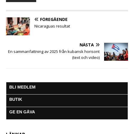
k
p
e
m
r
FÖREGÅENDE
Nicaraguas resultat
NÄSTA
En sammanfattning av 2025 från kubansk horisont
(text och video)
BLI MEDLEM
BUTIK
GE EN GÅVA