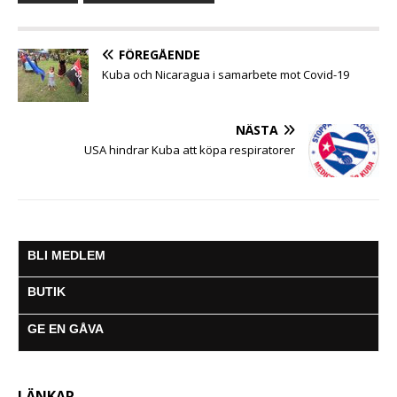
o
e
A
n
r
o
r
p
g
a
k
p
e
m
FÖREGÅENDE
r
Kuba och Nicaragua i samarbete mot Covid-19
NÄSTA
USA hindrar Kuba att köpa respiratorer
BLI MEDLEM
BUTIK
GE EN GÅVA
LÄNKAR