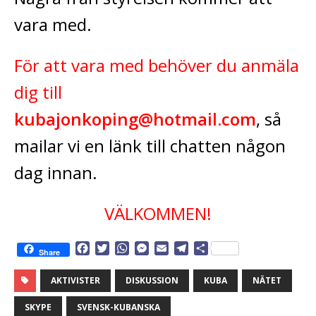
vara med.
För att vara med behöver du anmäla
dig till
kubajonkoping@hotmail.com
, så
mailar vi en länk till chatten någon
dag innan.
VÄLKOMMEN!
F
T
W
M
E
T
D
Share
a
w
h
e
m
e
e
c
i
a
s
a
l
l
AKTIVISTER
DISKUSSION
KUBA
NÄTET
e
t
t
s
i
e
a
b
t
s
e
l
g
SKYPE
SVENSK-KUBANSKA