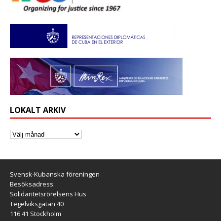
LOKALT ARKIV
Svensk-Kubanska föreningen
Besöksadress:
Solidaritetsrörelsens Hus
Tegelviksgatan 40
116 41 Stockholm