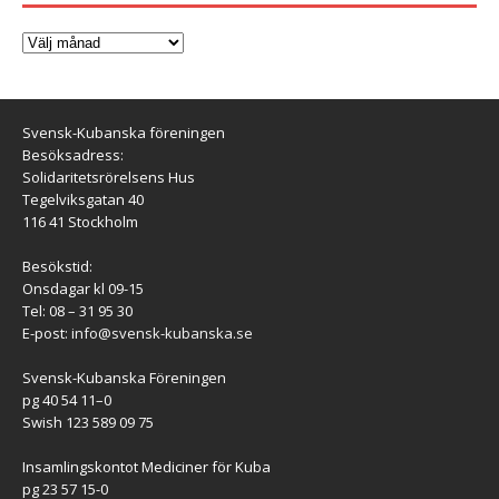
Svensk-Kubanska föreningen
Besöksadress:
Solidaritetsrörelsens Hus
Tegelviksgatan 40
116 41 Stockholm
Besökstid:
Onsdagar kl 09-15
Tel: 08 – 31 95 30
E-post:
info@svensk-kubanska.se
Svensk-Kubanska Föreningen
pg 40 54 11–0
Swish 123 589 09 75
Insamlingskontot Mediciner för Kuba
pg 23 57 15-0