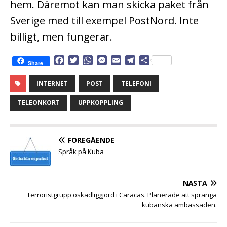
hem. Däremot kan man skicka paket från
Sverige med till exempel PostNord. Inte
billigt, men fungerar.
F
T
W
M
E
T
D
Share
a
w
h
e
m
e
e
c
i
a
s
a
l
l
INTERNET
POST
TELEFONI
e
t
t
s
i
e
a
b
t
s
e
l
g
TELEONKORT
UPPKOPPLING
o
e
A
n
r
o
r
p
g
a
k
p
e
m
FÖREGÅENDE
r
Språk på Kuba
NÄSTA
Terroristgrupp oskadliggjord i Caracas. Planerade att spränga
kubanska ambassaden.