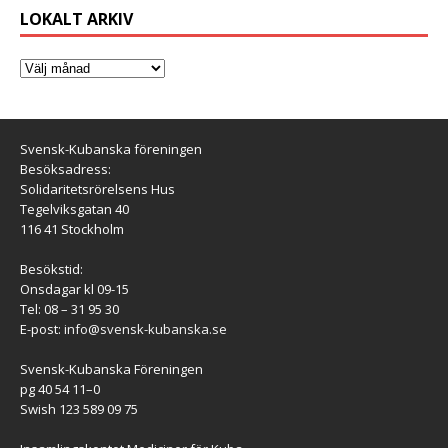
LOKALT ARKIV
Svensk-Kubanska föreningen
Besöksadress:
Solidaritetsrörelsens Hus
Tegelviksgatan 40
116 41 Stockholm
Besökstid:
Onsdagar kl 09-15
Tel: 08 – 31 95 30
E-post:
info@svensk-kubanska.se
Svensk-Kubanska Föreningen
pg 40 54 11–0
Swish 123 589 09 75