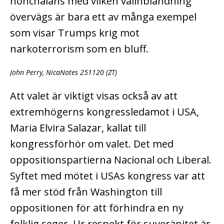
nonchalans med vilken valinblandning
övervägs är bara ett av många exempel
som visar Trumps krig mot
narkoterrorism som en bluff.
John Perry, NicaNotes 251120 (ZT)
Att valet är viktigt visas också av att
extremhögerns kongressledamot i USA,
Maria Elvira Salazar, kallat till
kongressförhör om valet. Det med
oppositionspartierna Nacional och Liberal.
Syftet med mötet i USAs kongress var att
få mer stöd från Washington till
oppositionen för att förhindra en ny
folklig seger. Ur respekt för suveränitet är