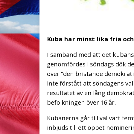
Kuba har minst lika fria oc
I samband med att det kubansk
genomfördes i söndags dök det
över ”den bristande demokrati
inte förstått att söndagens val
resultatet av en lång demokra
befolkningen över 16 år.
Kubanerna går till val vart fem
inbjuds till ett öppet nomineri