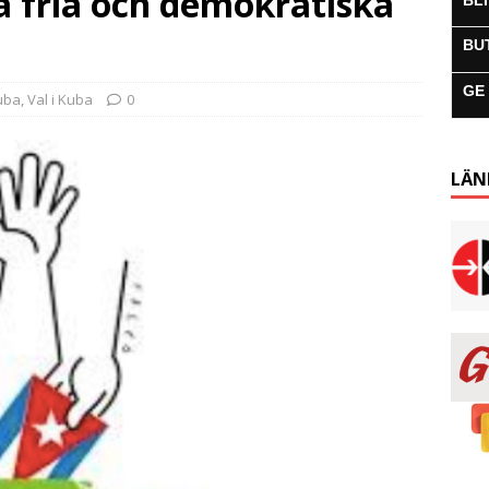
a fria och demokratiska
BL
BU
GE
uba
,
Val i Kuba
0
LÄN