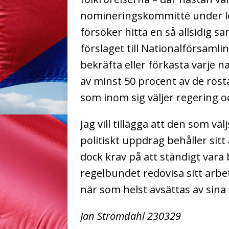
nomineringskommitté under le
försöker hitta en så allsidig 
förslaget till Nationalförsaml
bekräfta eller förkasta varje n
av minst 50 procent av de rös
som inom sig väljer regering o
Jag vill tillägga att den som väl
politiskt uppdrag behåller sitt
dock krav på att ständigt vara 
regelbundet redovisa sitt arbe
när som helst avsättas av sina 
Jan Strömdahl 230329