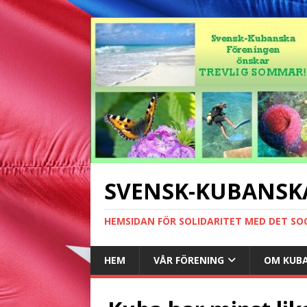
SVENSK-KUBANSK
HEMSIDAN FÖR SOLIDARITET MED DET SO
HEM
VÅR FÖRENING
OM KUB