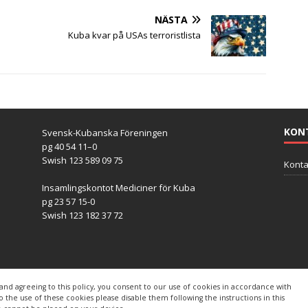
NÄSTA
Kuba kvar på USAs terroristlista
KON
Svensk-Kubanska Föreningen
pg 40 54 11–0
Swish 123 589 09 75
Konta
Insamlingskontot Mediciner för Kuba
pg 23 57 15-0
Swish 123 182 37 72
and agreeing to this policy, you consent to our use of cookies in accordance with
s
to the use of these cookies please disable them following the instructions in this