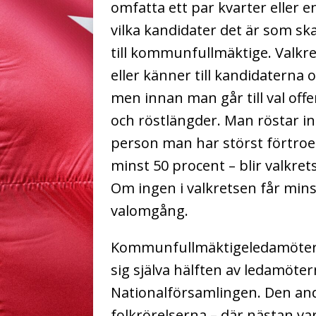
omfatta ett par kvarter eller 
vilka kandidater det är som sk
till kommunfullmäktige. Valkret
eller känner till kandidaterna
men innan man går till val off
och röstlängder. Man röstar in
person man har störst förtroen
minst 50 procent – blir valkr
Om ingen i valkretsen får mins
valomgång.
Kommunfullmäktigeledamöterna
sig själva hälften av ledamöter
Nationalförsamlingen. Den andr
folkrörelserna – där nästan v