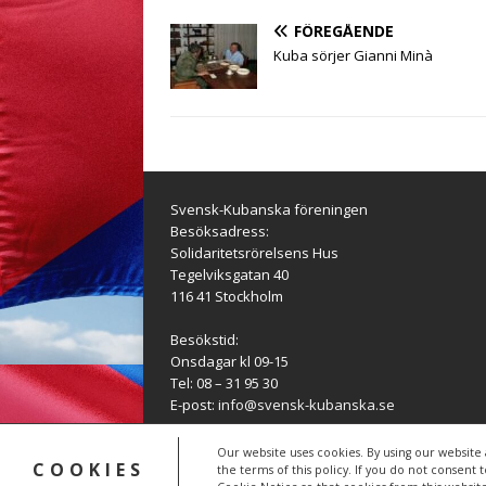
o
e
A
n
r
o
r
p
g
a
FÖREGÅENDE
k
p
e
m
Kuba sörjer Gianni Minà
r
Svensk-Kubanska föreningen
Besöksadress:
Solidaritetsrörelsens Hus
Tegelviksgatan 40
116 41 Stockholm
Besökstid:
Onsdagar kl 09-15
Tel: 08 – 31 95 30
E-post:
info@svensk-kubanska.se
Our website uses cookies. By using our website 
COOKIES
Copyright © 2026 | WordPress-tema av
MH Theme
the terms of this policy. If you do not consent 