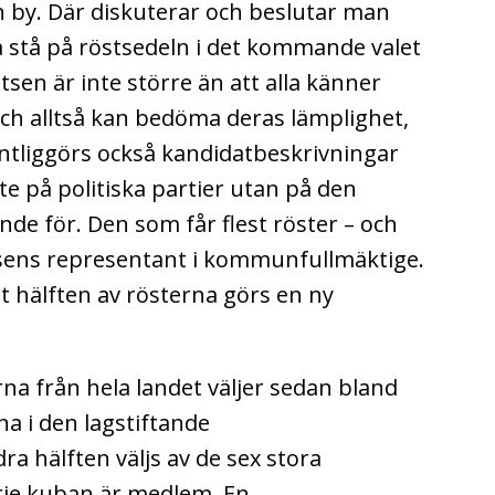
en by. Där diskuterar och beslutar man
a stå på röstsedeln i det kommande valet
sen är inte större än att alla känner
 och alltså kan bedöma deras lämplighet,
entliggörs också kandidatbeskrivningar
te på politiska partier utan på den
de för. Den som får flest röster – och
etsens representant i kommunfullmäktige.
t hälften av rösterna görs en ny
 från hela landet väljer sedan bland
na i den lagstiftande
a hälften väljs av de sex stora
arje kuban är medlem. En