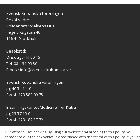
Svensk-Kubanska föreningen
Besöksadress:
Solidaritetsrörelsens Hus
Tegelviksgatan 40
116 41 Stockholm
Besökstid:
Onsdagar kl 09-15
Tel: 08 – 31 95 30
E-post:
info@svensk-kubanska.se
Svensk-Kubanska Föreningen
pg 40 54 11–0
Swish 123 589 09 75
Insamlingskontot Mediciner för Kuba
pg 23 57 15-0
Swish 123 182 37 72
KONTAKT
Our website uses cookies. By using our website and agreeing to this policy, you
consent to our use of cookies in accordance with the terms of this policy. If you d