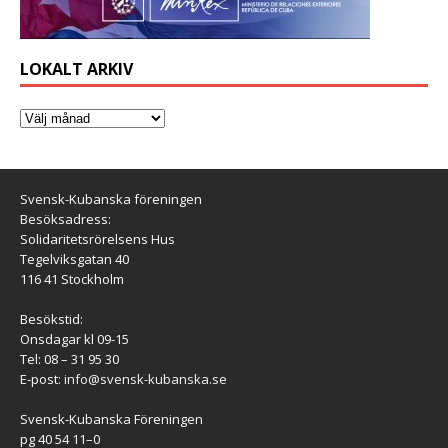
LOKALT ARKIV
Svensk-Kubanska föreningen
Besöksadress:
Solidaritetsrörelsens Hus
Tegelviksgatan 40
116 41 Stockholm
Besökstid:
Onsdagar kl 09-15
Tel: 08 – 31 95 30
E-post:
info@svensk-kubanska.se
Svensk-Kubanska Föreningen
pg 40 54 11–0