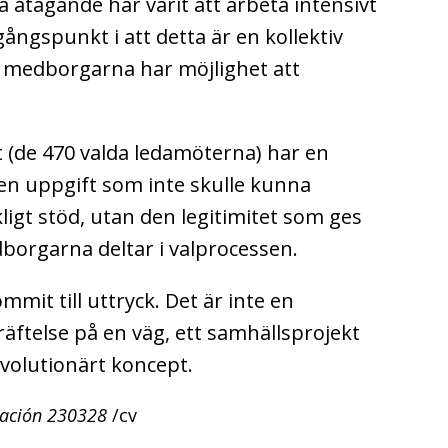
åtagande har varit att arbeta intensivt
gångspunkt i att detta är en kollektiv
t medborgarna har möjlighet att
(de 470 valda ledamöterna) har en
 en uppgift som inte skulle kunna
ligt stöd, utan den legitimitet som ges
borgarna deltar i valprocessen.
ommit till uttryck. Det är inte en
räftelse på en väg, ett samhällsprojekt
evolutionärt koncept.
mación 230328
/cv