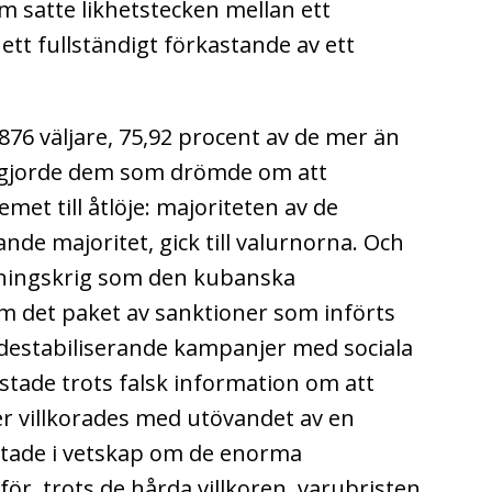
 satte likhetstecken mellan ett
ett fullständigt förkastande av ett
876 väljare, 75,92 procent av de mer än
, gjorde dem som drömde om att
et till åtlöje: majoriteten av de
nde majoritet, gick till valurnorna. Och
tningskrig som den kubanska
m det paket av sanktioner som införts
 destabiliserande kampanjer med sociala
tade trots falsk information om att
r villkorades med utövandet av en
stade i vetskap om de enorma
ör, trots de hårda villkoren, varubristen