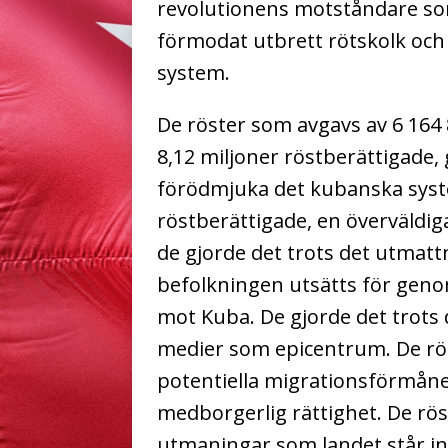
revolutionens motståndare som
förmodat utbrett rötskolk och 
system.
De röster som avgavs av 6 164 
8,12 miljoner röstberättigade
förödmjuka det kubanska system
röstberättigade, en överväldiga
de gjorde det trots det utmat
befolkningen utsätts för geno
mot Kuba. De gjorde det trots
medier som epicentrum. De rös
potentiella migrationsförmåne
medborgerlig rättighet. De rö
utmaningar som landet står inf