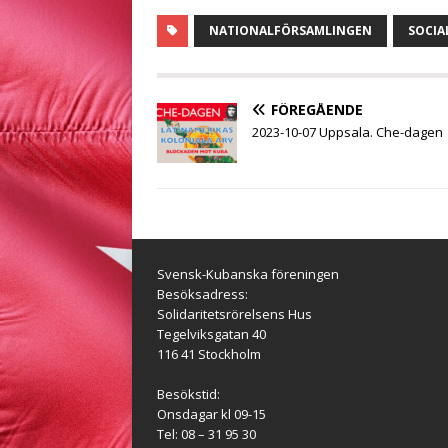
a
w
h
e
m
e
e
c
i
a
s
a
l
l
NATIONALFÖRSAMLINGEN
SOCIA
e
t
t
s
i
e
a
b
t
s
e
l
g
o
e
A
n
r
o
r
p
g
a
FÖREGÅENDE
k
p
e
m
2023-10-07 Uppsala. Che-dagen
r
Svensk-Kubanska föreningen
Besöksadress:
Solidaritetsrörelsens Hus
Tegelviksgatan 40
116 41 Stockholm
Besökstid:
Onsdagar kl 09-15
Tel: 08 – 31 95 30