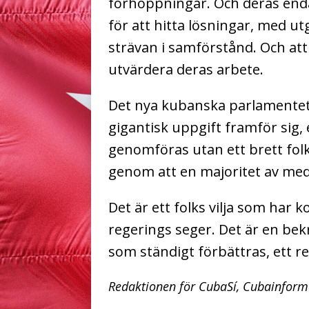
förhoppningar. Och deras enda 
för att hitta lösningar, med ut
strävan i samförstånd. Och at
utvärdera deras arbete.
Det nya kubanska parlamentet 
gigantisk uppgift framför sig,
genomföras utan ett brett folk
genom att en majoritet av med
Det är ett folks vilja som har k
regerings seger. Det är en bek
som ständigt förbättras, ett r
Redaktionen för CubaSí, Cubainfor