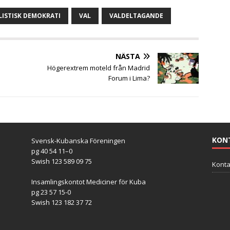
LISTISK DEMOKRATI
VAL
VALDELTAGANDE
NÄSTA
Högerextrem moteld från Madrid
Forum i Lima?
KON
Svensk-Kubanska Föreningen
pg 40 54 11–0
Swish 123 589 09 75
Konta
Insamlingskontot Mediciner för Kuba
pg 23 57 15-0
Swish 123 182 37 72