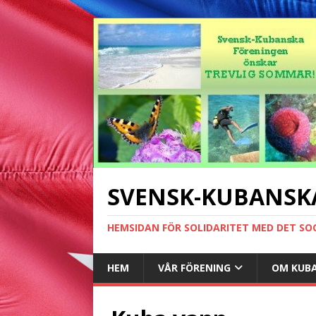
SVENSK-KUBANSK
HEMSIDAN FÖR SOLIDARITET MED DET SO
HEM
VÅR FÖRENING
OM KUB