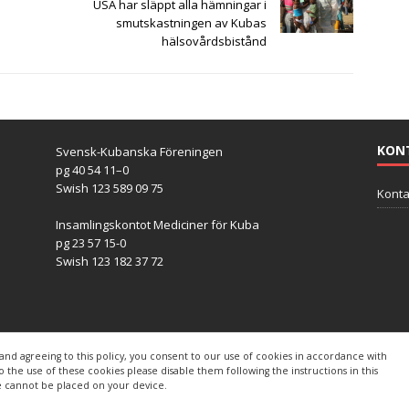
USA har släppt alla hämningar i
smutskastningen av Kubas
hälsovårdsbistånd
KON
Svensk-Kubanska Föreningen
pg 40 54 11–0
Swish 123 589 09 75
Konta
Insamlingskontot Mediciner för Kuba
pg 23 57 15-0
Swish 123 182 37 72
and agreeing to this policy, you consent to our use of cookies in accordance with
s
to the use of these cookies please disable them following the instructions in this
e cannot be placed on your device.