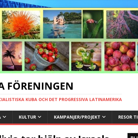
A FÖRENINGEN
CIALISTISKA KUBA OCH DET PROGRESSIVA LATINAMERIKA
A
KULTUR
KAMPANJER/PROJEKT
RESOR T