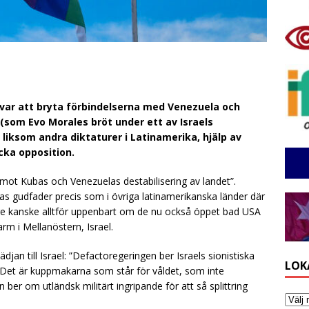
var att bryta förbindelserna med Venezuela och
(som Evo Morales bröt under ett av Israels
liksom andra diktaturer i Latinamerika, hjälp av
ycka opposition.
 mot Kubas och Venezuelas destabilisering av landet”.
as gudfader precis som i övriga latinamerikanska länder där
vore kanske alltför uppenbart om de nu också öppet bad USA
 arm i Mellanöstern, Israel.
an till Israel: ”Defactoregeringen ber Israels sionistiska
LOK
 Det är kuppmakarna som står för våldet, som inte
n ber om utländsk militärt ingripande för att så splittring