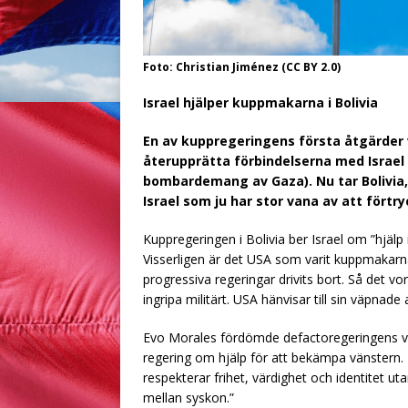
Foto: Christian Jiménez (CC BY 2.0)
Israel hjälper kuppmakarna i Bolivia
En av kuppregeringens första åtgärder 
återupprätta förbindelserna med Israel 
bombardemang av Gaza). Nu tar Bolivia, 
Israel som ju har stor vana av att förtr
Kuppregeringen i Bolivia ber Israel om ”hjälp
Visserligen är det USA som varit kuppmakarn
progressiva regeringar drivits bort. Så det 
ingripa militärt. USA hänvisar till sin väpnade
Evo Morales fördömde defactoregeringens vädj
regering om hjälp för att bekämpa vänstern.
respekterar frihet, värdighet och identitet uta
mellan syskon.”