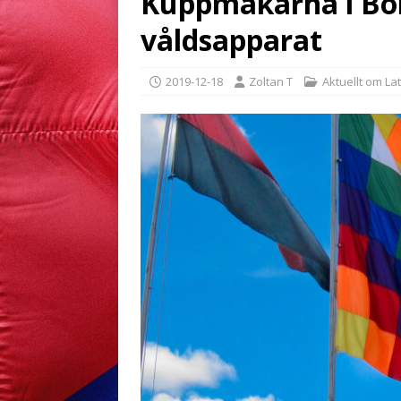
Kuppmakarna i Boli
våldsapparat
2019-12-18
Zoltan T
Aktuellt om La