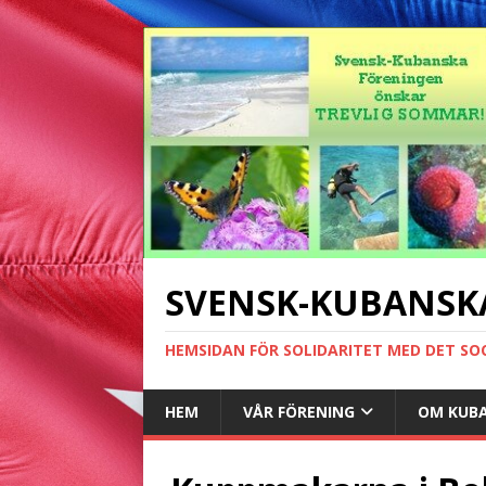
SVENSK-KUBANSK
HEMSIDAN FÖR SOLIDARITET MED DET SO
HEM
VÅR FÖRENING
OM KUB