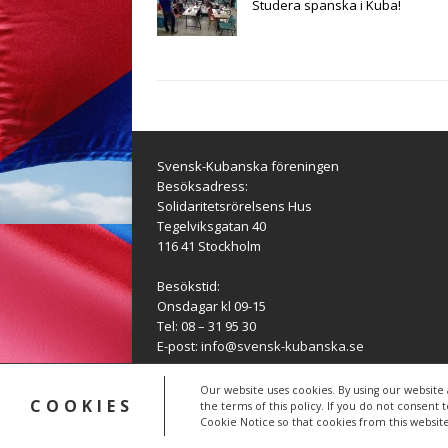
Studera spanska i Kuba!
r
Svensk-Kubanska föreningen
Besöksadress:
Solidaritetsrörelsens Hus
Tegelviksgatan 40
116 41 Stockholm
Besökstid:
Onsdagar kl 09-15
Tel: 08 – 31 95 30
E-post:
info@svensk-kubanska.se
Our website uses cookies. By using our website 
Copyright © 2026 | WordPress-tema av
MH Theme
COOKIES
the terms of this policy. If you do not consent 
Cookie Notice so that cookies from this websit