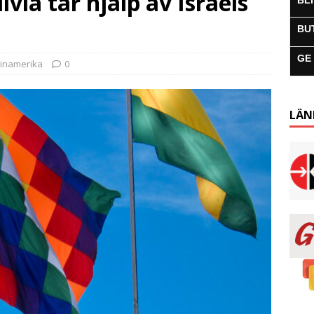
via tar hjälp av Israels
BL
BU
GE
tinamerika
0
LÄN