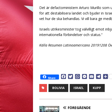
Det är defactoministern Arturo Murillo som 
för att destabilisera landet och bjuder in Isra
vet hur de ska behandlas. Vi vill bara ge med
Israels utrikesminister tog välvilligt emot inb
internationella förbindelser och status.”
Källa Resumen Latinoamericano 20191208 Öve
F
T
W
M
E
T
D
Share
a
w
h
e
m
e
e
c
i
a
s
a
l
l
BOLIVIA
ISRAEL
KUPP
e
t
t
s
i
e
a
b
t
s
e
l
g
o
e
A
n
r
o
r
p
g
a
FÖREGÅENDE
k
p
e
m