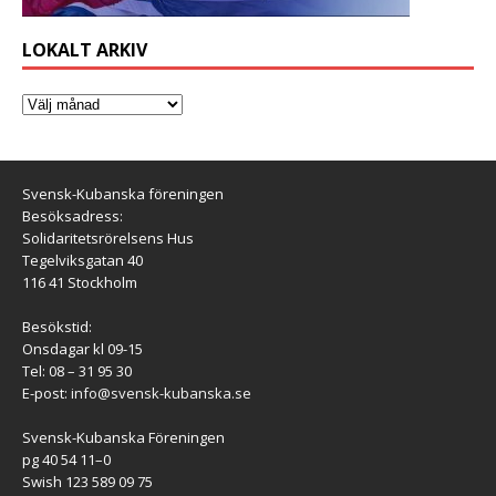
LOKALT ARKIV
Svensk-Kubanska föreningen
Besöksadress:
Solidaritetsrörelsens Hus
Tegelviksgatan 40
116 41 Stockholm
Besökstid:
Onsdagar kl 09-15
Tel: 08 – 31 95 30
E-post:
info@svensk-kubanska.se
Svensk-Kubanska Föreningen
pg 40 54 11–0
Swish 123 589 09 75