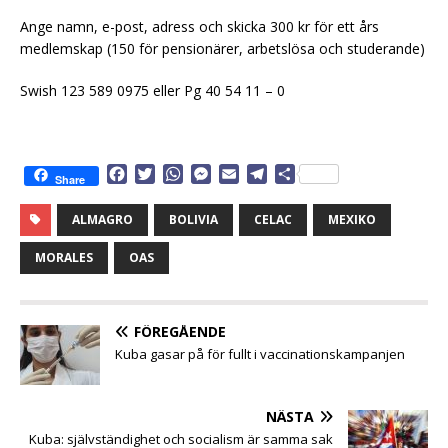
Ange namn, e-post, adress och skicka 300 kr för ett års
medlemskap (150 för pensionärer, arbetslösa och studerande)
Swish 123 589 0975 eller Pg 40 54 11 – 0
F
T
W
M
E
T
D
Share
a
w
h
e
m
e
e
c
i
a
s
a
l
l
ALMAGRO
BOLIVIA
CELAC
MEXIKO
e
t
t
s
i
e
a
b
t
s
e
l
g
MORALES
OAS
o
e
A
n
r
o
r
p
g
a
k
p
e
m
FÖREGÅENDE
r
Kuba gasar på för fullt i vaccinationskampanjen
NÄSTA
Kuba: självständighet och socialism är samma sak