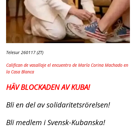
Telesur 260117 (ZT)
Califican de vasallaje el encuentro de María Corina Machado en
la Casa Blanca
HÄV BLOCKADEN AV KUBA!
Bli en del av solidaritetsrörelsen!
Bli medlem i Svensk-Kubanska!