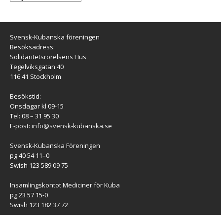
Svensk-Kubanska föreningen
Besöksadress:
Solidaritetsrörelsens Hus
Tegelviksgatan 40
116 41 Stockholm
Besökstid:
Onsdagar kl 09-15
Tel: 08 – 31 95 30
E-post:
info@svensk-kubanska.se
Svensk-Kubanska Föreningen
pg 40 54 11–0
Swish 123 589 09 75
Insamlingskontot Mediciner för Kuba
pg 23 57 15-0
Swish 123 182 37 72