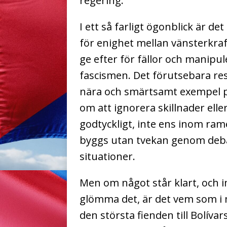
regering.
I ett så farligt ögonblick är d
för enighet mellan vänste
r
kraf
ge efter för fällor och manip
fascismen. Det förutsebara resu
nära och smärtsamt exempel på 
om att ignorera skillnader elle
godtyckligt, inte ens inom ram
byggs utan tvekan genom debat
situationer.
Men om något står klart, och i
glömma det, är det vem som i 
den största fienden till Bolívar