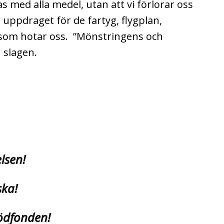
 med alla medel, utan att vi förlorar oss
 uppdraget för de fartyg, flygplan,
 som hotar oss. ”Mönstringens och
 slagen.
relsen!
ska!
Stödfonden!