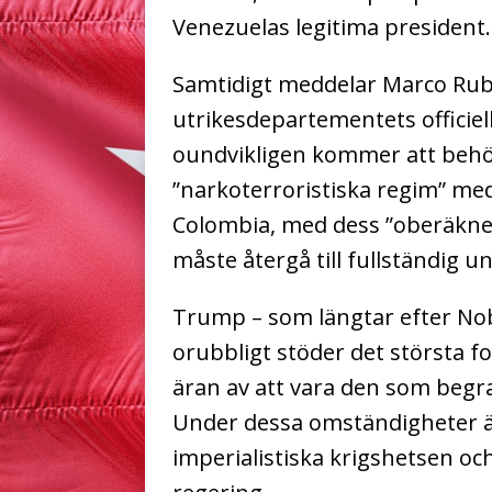
Venezuelas legitima president.
Samtidigt meddelar Marco Rubi
utrikesdepartementets officiel
oundvikligen kommer att behö
”narkoterroristiska regim” me
Colombia, med dess ”oberäknel
måste återgå till fullständig u
Trump – som längtar efter Nob
orubbligt stöder det största fol
äran av att vara den som begr
Under dessa omständigheter är
imperialistiska krigshetsen oc