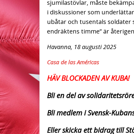
sjumilastövlar, måste bekämpas
i diskussioner som underlättar
ubåtar och tusentals soldater
endräktens timme” är återigen
Havanna, 18 augusti 2025
Casa de las Américas
HÄV BLOCKADEN AV KUBA!
Bli en del av solidaritetsrö
Bli medlem i Svensk-Kuban
Eller skicka ett bidrag till 