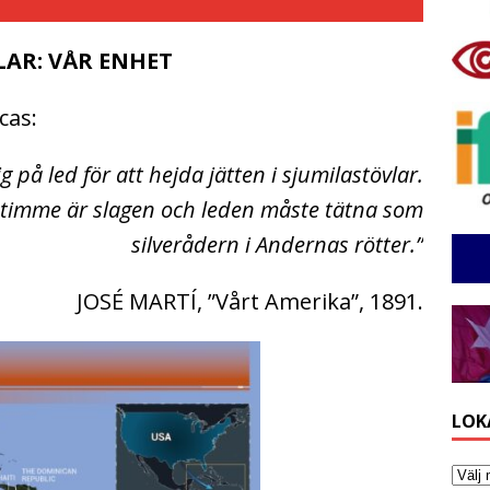
LAR: VÅR ENHET
cas:
g på led för att hejda jätten i sjumilastövlar.
timme är slagen och leden måste tätna som
silverådern i Andernas rötter.”
JOSÉ MARTÍ, ”Vårt Amerika”, 1891.
LOK