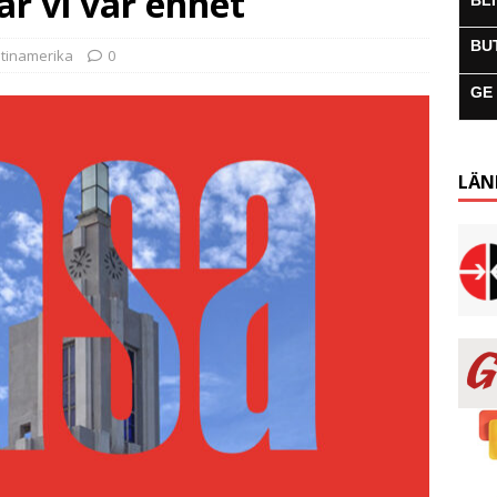
ar vi vår enhet
BL
BU
atinamerika
0
GE
LÄN