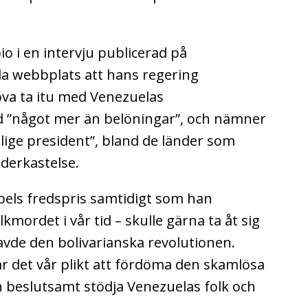
o i en intervju publicerad på
la webbplats att hans regering
va ta itu med Venezuelas
d ”något mer än belöningar”, och nämner
ige president”, bland de länder som
nderkastelse.
els fredspris samtidigt som han
kmordet i vår tid – skulle gärna ta åt sig
avde den bolivarianska revolutionen.
 det vår plikt att fördöma den skamlösa
h beslutsamt stödja Venezuelas folk och