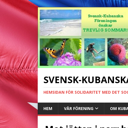
SVENSK-KUBANSK
HEMSIDAN FÖR SOLIDARITET MED DET SO
HEM
VÅR FÖRENING
OM KUB