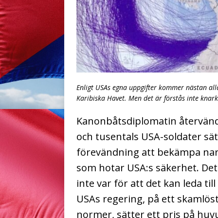
Enligt USAs egna uppgifter kommer nästan alla 
Karibiska Havet. Men det är förstås inte kna
Kanonbåtsdiplomatin återvänder
och tusentals USA-soldater sät
förevändning att bekämpa nar
som hotar USA:s säkerhet. Det 
inte var för att det kan leda t
USAs regering, på ett skamlöst 
normer, sätter ett pris på huv