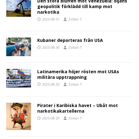
Den stora bluffen mot Venezuela: oljans
geopolitik förklädd till kamp mot
narkotika
2025-08-31
Zoltan T
Kubaner deporteras från USA
2025-08-30
Zoltan T
Latinamerika höjer rösten mot USAs
militära upptrappning
2025-08-30
Zoltan T
Pirater i Karibiska havet – Ubåt mot
narkotikakartellerna
2025-08-29
Zoltan T