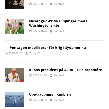
2025-08-27
Zoltan T
Nicaragua-kritiker sjunger med i
Washingtons kör
2025-08-26
Zoltan T
Pentagon mobiliserar för krig i Sydamerika
2025-08-26
Zoltan T
Kubas president på ALBA-TCPs toppmöte
2025-08-25
Zoltan T
Upptrappning i Karibien
2025-08-25
Zoltan T