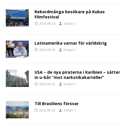
Rekordmånga besökare på Kubas
Filmfestival
2025-08-23
Zoltan T
Latinamerika varnar för världskrig
2025-08-23
Zoltan T
USA – de nya piraterna i Karibien – sätter
in u-båt ”mot narkotikakarteller”
2025-08-22
Zoltan T
Till Brasiliens försvar
2025-08-22
Zoltan T