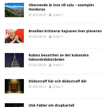
Oberoende är inte till salu – exemplet
Honduras
2025-08-29
Zoltan T
Brasilien kritiserar kejsaren över planeten
2025-08-28
Zoltan T
Rubios besatthet av det kubanska
hälsovårdsbiståndet
2025-08-28
Zoltan T
Dödsstraff här och dödsstraff där
2025-08-27
Zoltan T
USA-fabler om drogkartell