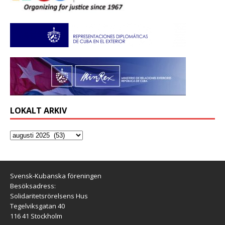
LOKALT ARKIV
Svensk-Kubanska föreningen
Besöksadress:
Solidaritetsrörelsens Hus
Tegelviksgatan 40
116 41 Stockholm