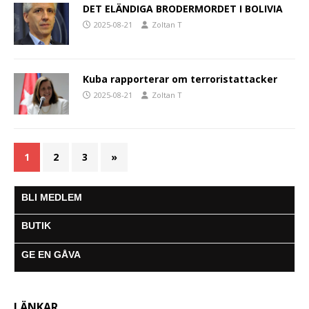
DET ELÄNDIGA BRODERMORDET I BOLIVIA
2025-08-21
Zoltan T
Kuba rapporterar om terroristattacker
2025-08-21
Zoltan T
1
2
3
»
BLI MEDLEM
BUTIK
GE EN GÅVA
LÄNKAR