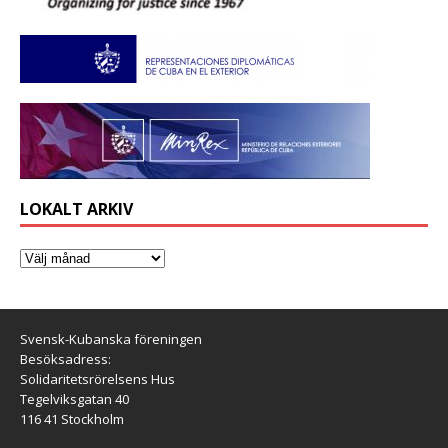
LOKALT ARKIV
Svensk-Kubanska föreningen
Besöksadress:
Solidaritetsrörelsens Hus
Tegelviksgatan 40
116 41 Stockholm