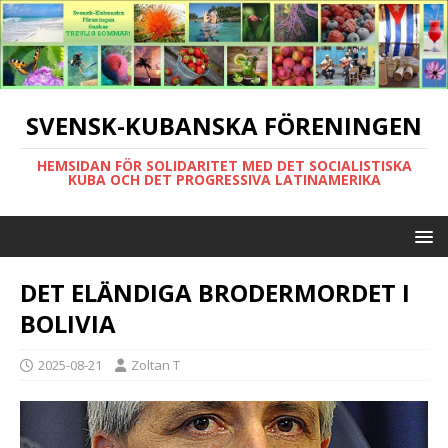
SVENSK-KUBANSKA FÖRENINGEN
HEMSIDAN FÖR SOLIDARITET MED DET SOCIALISTISKA
KUBA OCH DET PROGRESSIVA LATINAMERIKA
DET ELÄNDIGA BRODERMORDET I
BOLIVIA
2025-08-21
Zoltan T