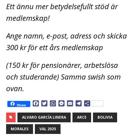
Ett ännu mer betydelsefullt stöd är
medlemskap!
Ange namn, e-post, adress och skicka
300 kr för ett års medlemskap
(150 kr för pensionärer, arbetslösa
och studerande) Samma swish som
ovan.
F
T
W
M
E
T
D
Share
a
w
h
e
m
e
e
c
i
a
s
a
l
l
ALVARO GARCÍA LINERA
ARCE
BOLIVIA
e
t
t
s
i
e
a
b
t
s
e
l
g
MORALES
VAL 2025
o
e
A
n
r