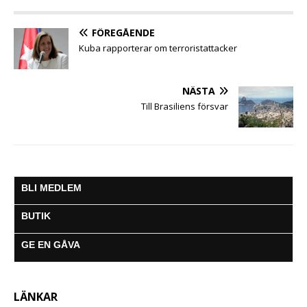
o
r
p
g
a
k
p
e
m
FÖREGÅENDE
r
Kuba rapporterar om terroristattacker
NÄSTA
Till Brasiliens försvar
BLI MEDLEM
BUTIK
GE EN GÅVA
LÄNKAR