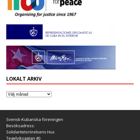
LOKALT ARKIV
Svensk-Kubanska föreningen
Besöksadress:
Solidaritetsrörelsens Hus
Tegelviksgatan 40