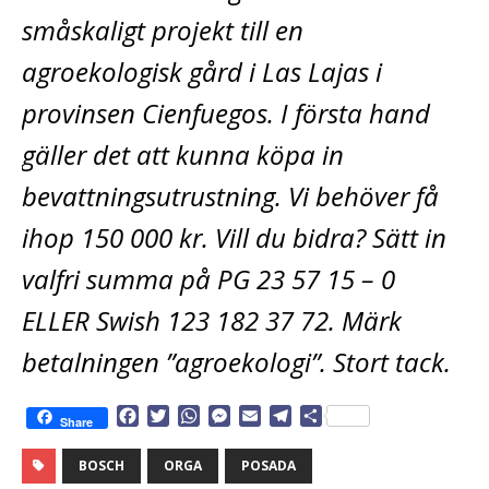
småskaligt projekt till en
agroekologisk gård i Las Lajas i
provinsen Cienfuegos. I första hand
gäller det att kunna köpa in
bevattningsutrustning. Vi behöver få
ihop 150 000 kr. Vill du bidra? Sätt in
valfri summa på PG 23 57 15 – 0
ELLER Swish 123 182 37 72. Märk
betalningen ”agroekologi”. Stort tack.
F
T
W
M
E
T
D
Share
a
w
h
e
m
e
e
c
i
a
s
a
l
l
BOSCH
ORGA
POSADA
e
t
t
s
i
e
a