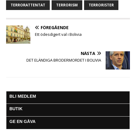
b
t
s
e
l
g
TERRORATTENTAT
TERRORISM
TERRORISTER
o
e
A
n
r
o
r
p
g
a
k
p
e
m
FÖREGÅENDE
r
Ett ödesdigert val i Bolivia
NÄSTA
DET ELÄNDIGA BRODERMORDET I BOLIVIA
BLI MEDLEM
BUTIK
GE EN GÅVA