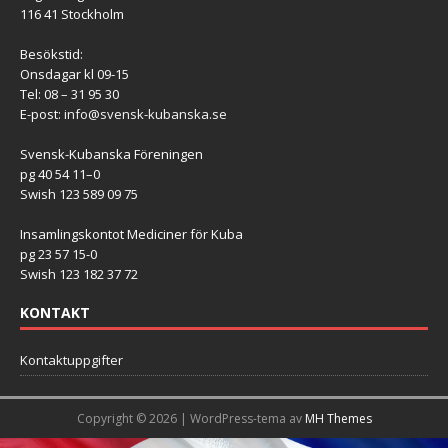
116 41 Stockholm
Besökstid:
Onsdagar kl 09-15
Tel: 08 – 31 95 30
E-post:
info@svensk-kubanska.se
Svensk-Kubanska Föreningen
pg 40 54 11–0
Swish 123 589 09 75
Insamlingskontot Mediciner för Kuba
pg 23 57 15-0
Swish 123 182 37 72
KONTAKT
Kontaktuppgifter
Copyright © 2026 | WordPress-tema av
MH Themes