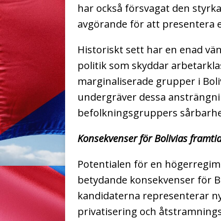
har också försvagat den styrk
avgörande för att presentera 
Historiskt sett har en enad vä
politik som skyddar arbetarkl
marginaliserade grupper i Boli
undergräver dessa ansträngni
befolkningsgruppers sårbarhet
Konsekvenser för Bolivias framti
Potentialen för en högerregim
betydande konsekvenser för B
kandidaterna representerar ny
privatisering och åtstramnings