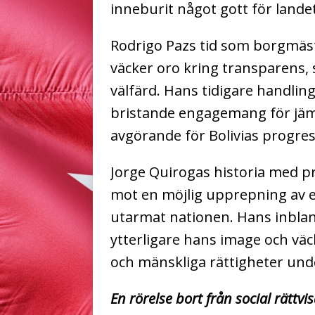
inneburit något gott för landet
Rodrigo Pazs tid som borgmäst
väcker oro kring transparens, 
välfärd.
Hans tidigare handlin
bristande engagemang för jämstä
avgörande för Bolivias progre
Jorge Quirogas historia med pri
mot en möjlig upprepning av e
utarmat nationen.
Hans inbla
ytterligare hans image och väc
och mänskliga rättigheter unde
En rörelse bort från social rättvi