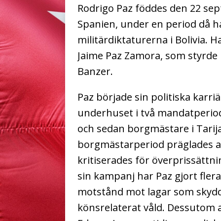
Rodrigo Paz föddes den 22 sep
Spanien, under en period då han
militärdiktaturerna i Bolivia.
Ha
Jaime Paz Zamora, som styrde 
Banzer.
Paz började sin politiska karri
underhuset i två mandatperiod
och sedan borgmästare i Tarija 
borgmästarperiod präglades av
kritiserades för överprissättni
sin kampanj har Paz gjort flera
motstånd mot lagar som skydda
könsrelaterat våld.
Dessutom a