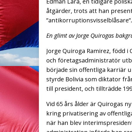
Edman Lara, en tidigare polisk
åtgärder, trots att han presen
”antikorruptionsvisselblåsare”
En glimt av Jorge Quirogas bakgr
Jorge Quiroga Ramirez, född i
och företagsadministratör utbi
började sin offentliga karriär
styrde Bolivia som diktator frå
till president, och tillträdde 
Vid 65 års ålder är Quirogas ny
kring privatisering av offentli
när han blev interimspresiden