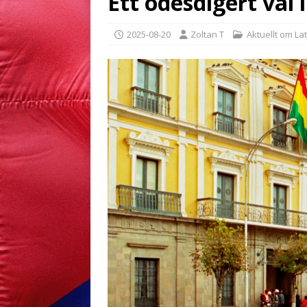
Ett ödesdigert val i
2025-08-20
Zoltan T
Aktuellt om La