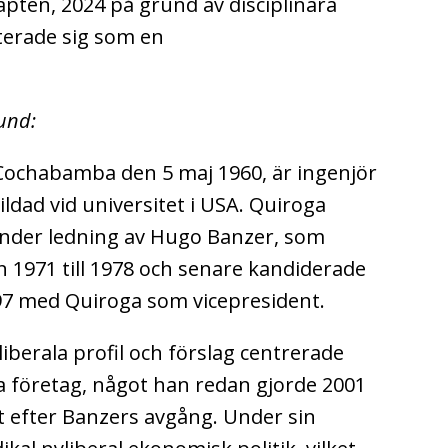
apten, 2024 på grund av disciplinära
terade sig som en
.
und:
 Cochabamba den 5 maj 1960, är ingenjör
ldad vid universitet i USA.
Quiroga
 under ledning av Hugo Banzer, som
n 1971 till 1978 och senare kandiderade
1997 med Quiroga som vicepresident.
liberala profil och förslag centrerade
ga företag, något han redan gjorde 2001
t efter Banzers avgång.
Under sin