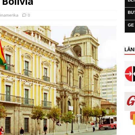
 Bolivia
BL
BU
tinamerika
0
GE
LÄN