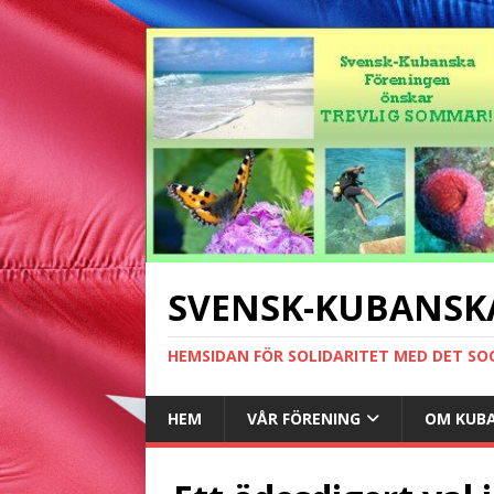
SVENSK-KUBANSK
HEMSIDAN FÖR SOLIDARITET MED DET SO
HEM
VÅR FÖRENING
OM KUB