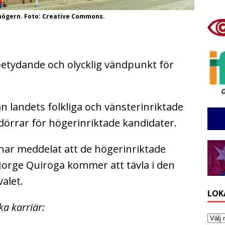
högern. Foto: Creative Commons.
tydande och olycklig vändpunkt för
n landets folkliga och vänsterinriktade
 dörrar för högerinriktade kandidater.
har meddelat att de högerinriktade
Jorge Quiroga kommer att tävla i den
alet.
LOK
ka karriär: