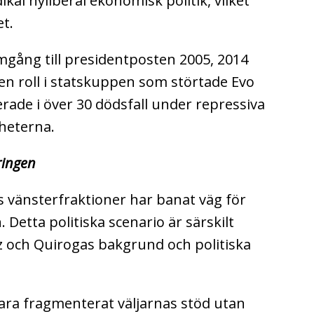
kal nyliberal ekonomisk politik, vilket
et.
gång till presidentposten 2005, 2014
en roll i statskuppen som störtade Evo
erade i över 30 dödsfall under repressiva
heterna.
ringen
 vänsterfraktioner har banat väg för
n.
Detta politiska scenario är särskilt
 och Quirogas bakgrund och politiska
bara fragmenterat väljarnas stöd utan