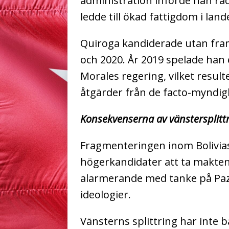
administration införde han radi
ledde till ökad fattigdom i land
Quiroga kandiderade utan fram
och 2020. År 2019 spelade han 
Morales regering, vilket result
åtgärder från de facto-myndig
Konsekvenserna av vänstersplitt
Fragmenteringen inom Bolivias
högerkandidater att ta makte
alarmerande med tanke på Paz
ideologier.
Vänsterns splittring har inte 