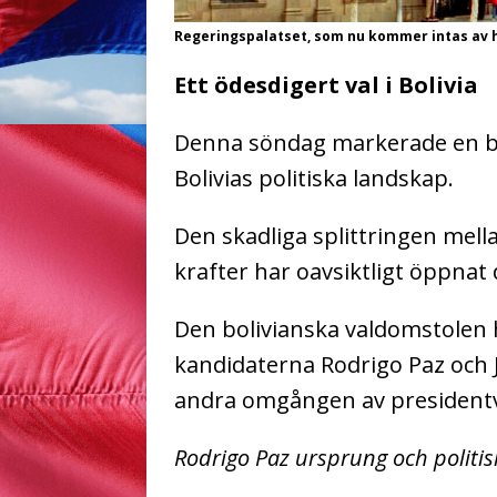
Regeringspalatset, som nu kommer intas av 
Ett ödesdigert val i Bolivia
Denna söndag markerade en be
Bolivias politiska landskap.
Den skadliga splittringen mella
krafter har oavsiktligt öppnat
Den bolivianska valdomstolen 
kandidaterna Rodrigo Paz och 
andra omgången av presidentv
Rodrigo Paz ursprung och politis