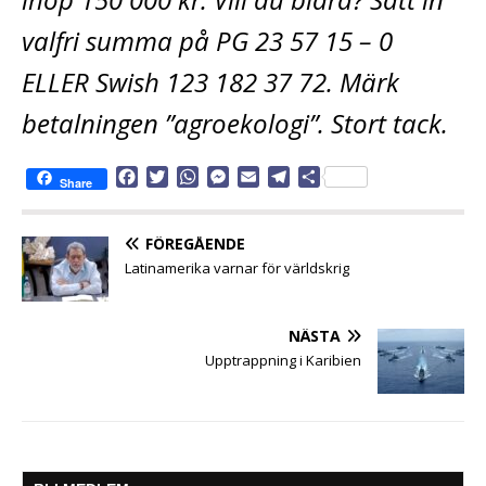
valfri summa på PG 23 57 15 – 0
ELLER Swish 123 182 37 72. Märk
betalningen ”agroekologi”. Stort tack.
F
T
W
M
E
T
D
Share
a
w
h
e
m
e
e
c
i
a
s
a
l
l
e
t
t
s
i
e
a
FÖREGÅENDE
b
t
s
e
l
g
Latinamerika varnar för världskrig
o
e
A
n
r
o
r
p
g
a
k
p
e
m
NÄSTA
r
Upptrappning i Karibien