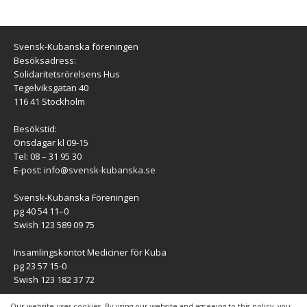
Svensk-Kubanska föreningen
Besöksadress:
Solidaritetsrörelsens Hus
Tegelviksgatan 40
116 41 Stockholm
Besökstid:
Onsdagar kl 09-15
Tel: 08 – 31 95 30
E-post:
info@svensk-kubanska.se
Svensk-Kubanska Föreningen
pg 40 54 11–0
Swish 123 589 09 75
Insamlingskontot Mediciner för Kuba
pg 23 57 15-0
Swish 123 182 37 72
KONTAKT
Our website uses cookies. By using our website and agreeing to this policy, you