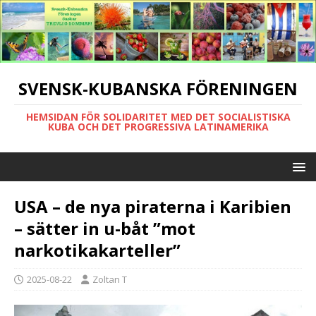
SVENSK-KUBANSKA FÖRENINGEN
HEMSIDAN FÖR SOLIDARITET MED DET SOCIALISTISKA
KUBA OCH DET PROGRESSIVA LATINAMERIKA
USA – de nya piraterna i Karibien
– sätter in u-båt ”mot
narkotikakarteller”
2025-08-22
Zoltan T