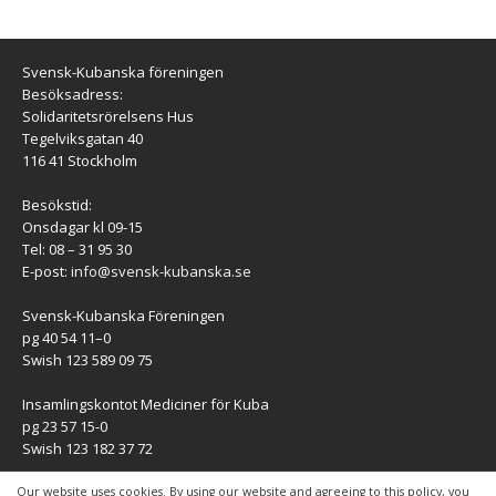
Svensk-Kubanska föreningen
Besöksadress:
Solidaritetsrörelsens Hus
Tegelviksgatan 40
116 41 Stockholm
Besökstid:
Onsdagar kl 09-15
Tel: 08 – 31 95 30
E-post:
info@svensk-kubanska.se
Svensk-Kubanska Föreningen
pg 40 54 11–0
Swish 123 589 09 75
Insamlingskontot Mediciner för Kuba
pg 23 57 15-0
Swish 123 182 37 72
KONTAKT
Our website uses cookies. By using our website and agreeing to this policy, you