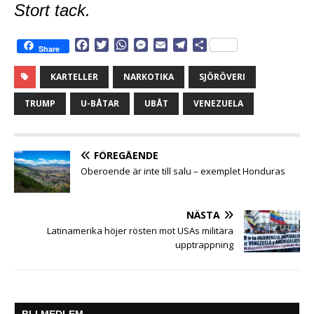
Stort tack.
F
T
W
M
E
T
D
Share
a
w
h
e
m
e
e
c
i
a
s
a
l
l
KARTELLER
NARKOTIKA
SJÖRÖVERI
e
t
t
s
i
e
a
b
t
s
e
l
g
TRUMP
U-BÅTAR
UBÅT
VENEZUELA
o
e
A
n
r
o
r
p
g
a
k
p
e
m
FÖREGÅENDE
r
Oberoende är inte till salu – exemplet Honduras
NÄSTA
Latinamerika höjer rösten mot USAs militära
upptrappning
BLI MEDLEM