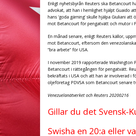
Enligt nyhetsbyrån Reuters ska Betancourt ha
advokat, att han i hemlighet hjälpt Guaido a
hans ’goda gärning’ skulle hjälpa Giuliani at
mot Betancourt för pengatvätt och mutor i Fl
En månad senare, enligt Reuters källor, upp
mot Betancourt, eftersom den venezolanska 
”bra arbete” för USA.
I november 2019 rapporterade Washington Pos
Betancourt i rättegången för pengatvätt. Reu
bekräftats i USA och att han är involverad i f
oljeföretag PDVSA som Betancourt senare tv
Venezuelanätverket och Reuters 20200216
Gillar du det Svensk-
Swisha en 20:a eller va