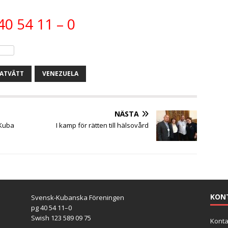
40 54 11 – 0
ATVÄTT
VENEZUELA
NÄSTA
 Kuba
I kamp för rätten till hälsovård
KON
Svensk-Kubanska Föreningen
pg 40 54 11–0
Swish 123 589 09 75
Konta