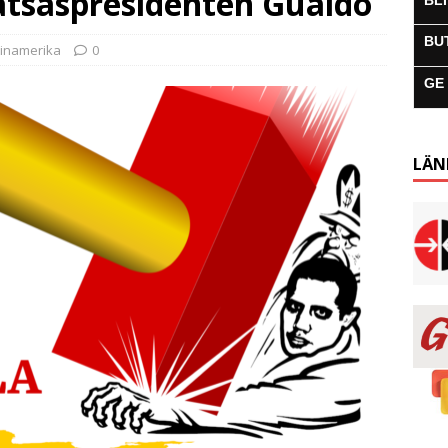
låtsaspresidenten Guaido
BL
BU
tinamerika
0
GE
LÄN