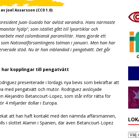
 av Joel Assarsson (CC0 1.0)
president Juan Guaido har avlöst varandra. Hans närmaste
nitär hjälp”, som istället gått till lyxartiklar och
amarbete med colombiansk paramilitär. Hans gjorde ett
ald som Nationalförsamlingens talman i januari. Men han har
serverade stöd. Nu är han inblandad i pengatvätt. Det går
har kopplingar till pengatvätt
riguez presenterade i lördags nya bevis som bekräftar att
rva med pengatvätt och mutor. Rodriguez avslöjade
 Alejandro Betancourt-Lopez, som står inför rätta för
ör 4 miljarder dollar i Europa.
ekat att han haft kontakt med den nämnda affärsmannen,
LOK
lls i slottet Alamin i Spanien, där även Betancourt-Lopez