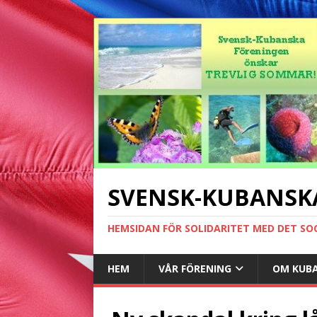
SVENSK-KUBANSK
HEMSIDAN FÖR SOLIDARITET MED DET SO
HEM
VÅR FÖRENING
OM KUB