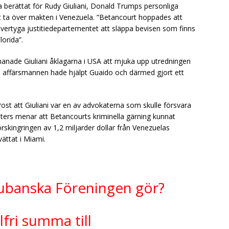
 berättat för Rudy Giuliani, Donald Trumps personliga
tt ta över makten i Venezuela. ”Betancourt hoppades att
t övertyga justitiedepartementet att släppa bevisen som finns
orida”.
manade Giuliani åklagarna i USA att mjuka upp utredningen
affärsmannen hade hjälpt Guaido och därmed gjort ett
t att Giuliani var en av advokaterna som skulle försvara
ters menar att Betancourts kriminella gärning kunnat
örskingringen av 1,2 miljarder dollar från Venezuelas
ättat i Miami.
Kubanska Föreningen gör?
lfri summa till