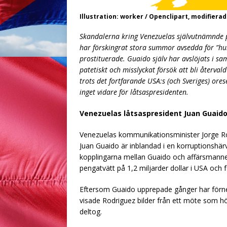
Illustration: worker / Openclipart, modifierad
Skandalerna kring Venezuelas självutnämnde 
har förskingrat stora summor avsedda för ”huma
prostituerade. Guaido själv har avslöjats i s
patetiskt och misslyckat försök att bli återv
trots det fortfarande USA:s (och Sveriges) ore
inget vidare för låtsaspresidenten.
Venezuelas låtsaspresident Juan Guaido 
Venezuelas kommunikationsminister Jorge Rod
Juan Guaido är inblandad i en korruptionshä
kopplingarna mellan Guaido och affärsmannen
pengatvätt på 1,2 miljarder dollar i USA och f
Eftersom Guaido upprepade gånger har förn
visade Rodriguez bilder från ett möte som hö
deltog.