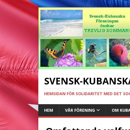
SVENSK-KUBANSK
HEMSIDAN FÖR SOLIDARITET MED DET SO
HEM
VÅR FÖRENING
OM KUB