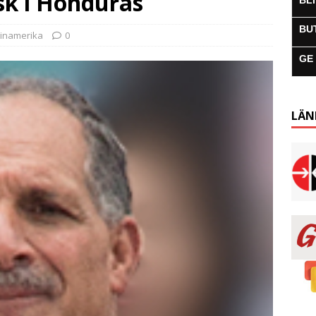
k i Honduras
BL
BU
tinamerika
0
GE
LÄN