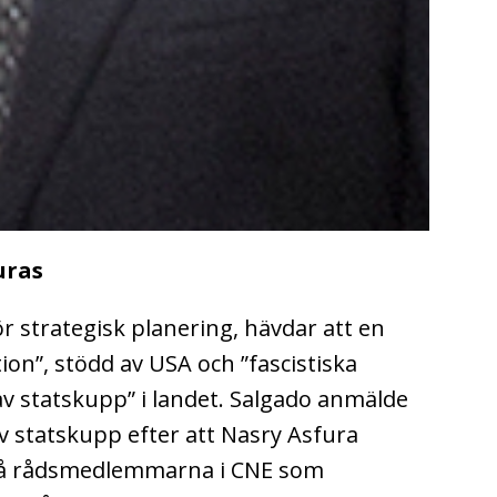
uras
r strategisk planering, hävdar att en
ion”, stödd av USA och ”fascistiska
av statskupp” i landet.
Salgado anmälde
 statskupp efter att Nasry Asfura
 två rådsmedlemmarna i CNE som