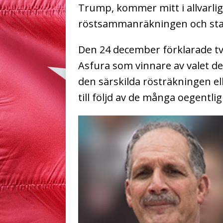
Trump, kommer mitt i allvarli
röstsammanräkningen och sta
Den 24 december förklarade t
Asfura som vinnare av valet de
den särskilda rösträkningen el
till följd av de många oegentl