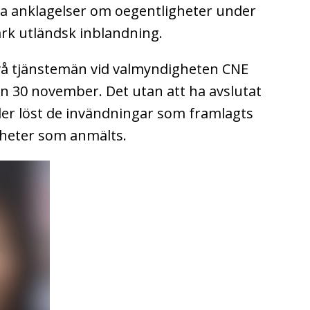
ga anklagelser om oegentligheter under
rk utländsk inblandning.
vå tjänstemän vid valmyndigheten CNE
n 30 november. Det utan att ha avslutat
ler löst de invändningar som framlagts
igheter som anmälts.