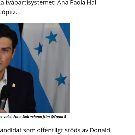
 tvåpartisystemet: Ana Paola Hall
López.
r valet. Foto: Skärmdump från @Canal 8
ndidat som offentligt stöds av Donald