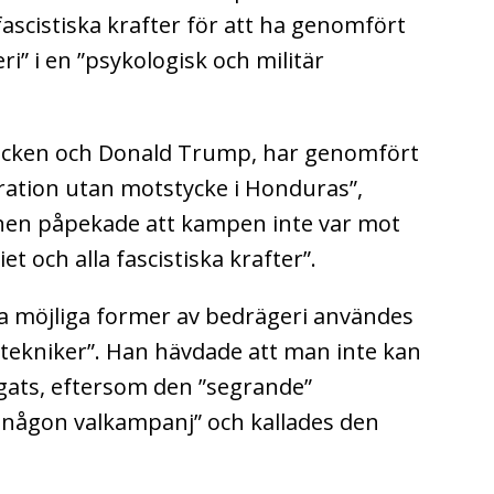
scistiska krafter för att ha genomfört
ri” i en ”psykologisk och militär
licken och Donald Trump, har genomfört
ration utan motstycke i Honduras”,
en påpekade att kampen inte var mot
t och alla fascistiska krafter”.
la möjliga former av bedrägeri användes
etekniker”. Han hävdade att man inte kan
gats, eftersom den ”segrande”
e någon valkampanj” och kallades den