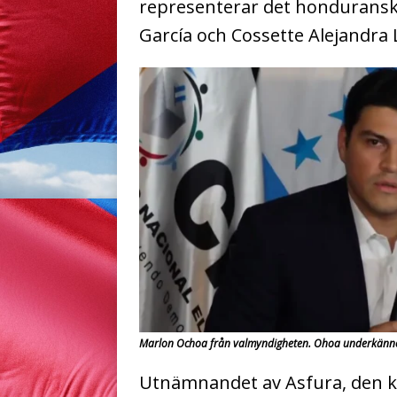
representerar det honduranska
García och Cossette Alejandra 
Marlon Ochoa från valmyndigheten. Ohoa underkänne
Utnämnandet av Asfura, den ka