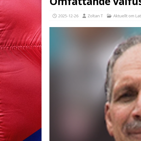
Omfattande valfus
2025-12-26
Zoltan T
Aktuellt om La