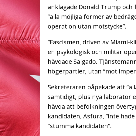
anklagade Donald Trump och fa
”alla möjliga former av bedräge
operation utan motstycke”.
”Fascismen, driven av Miami-k
en psykologisk och militär ope
hävdade Salgado. Tjänstemann
högerpartier, utan ”mot imperie
Sekreteraren påpekade att ”al
samtidigt, plus nya laboratori
hävda att befolkningen överty
kandidaten, Asfura, ”inte had
”stumma kandidaten”.