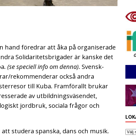
en hand föredrar att åka på organiserade
ndra Solidaritetsbrigader är kanske det
ba.
(se speciell info om denna)
. Svensk-
rar/rekommenderar också andra
erresor till Kuba. Framförallt brukar
resserade av utbildningsväsendet,
logiskt jordbruk, sociala frågor och
LOK
för att studera spanska, dans och musik.