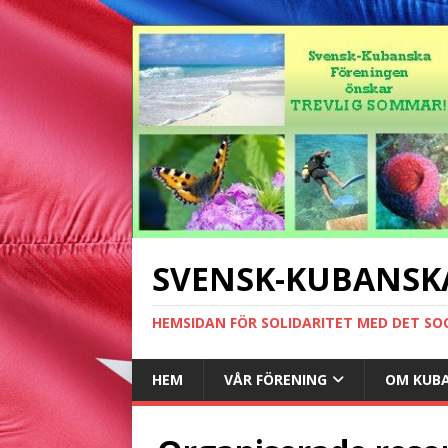
SVENSK-KUBANSK
HEMSIDAN FÖR SOLIDARITET MED DET SO
HEM
VÅR FÖRENING
OM KUB