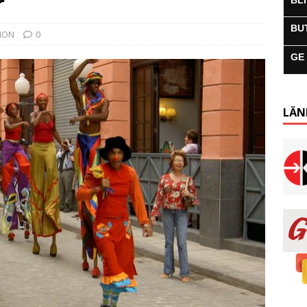
r
BL
BU
ION
0
GE
LÄN