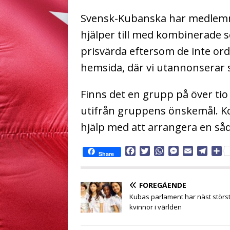
Svensk-Kubanska har medlemm
hjälper till med kombinerade 
prisvärda eftersom de inte ord
hemsida, där vi utannonserar s
Finns det en grupp på över tio
utifrån gruppens önskemål. K
hjälp med att arrangera en s
F
T
W
M
E
T
D
Share
a
w
h
e
m
e
e
c
i
a
s
a
l
l
e
t
t
s
i
e
a
FÖREGÅENDE
b
t
s
e
l
g
Kubas parlament har näst störs
o
e
A
n
r
kvinnor i världen
o
r
p
g
a
k
p
e
m