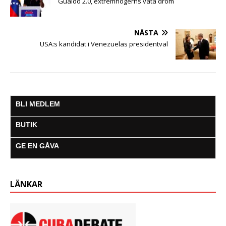
Guaidó 2.0, extremhögerns våta dröm
NÄSTA
USA:s kandidat i Venezuelas presidentval
BLI MEDLEM
BUTIK
GE EN GÅVA
LÄNKAR