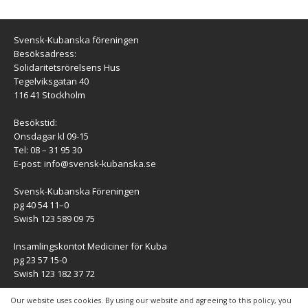
Svensk-Kubanska föreningen
Besöksadress:
Solidaritetsrörelsens Hus
Tegelviksgatan 40
116 41 Stockholm
Besökstid:
Onsdagar kl 09-15
Tel: 08 – 31 95 30
E-post:
info@svensk-kubanska.se
Svensk-Kubanska Föreningen
pg 40 54 11–0
Swish 123 589 09 75
Insamlingskontot Mediciner för Kuba
pg 23 57 15-0
Swish 123 182 37 72
KONTAKT
Our website uses cookies. By using our website and agreeing to this policy, you