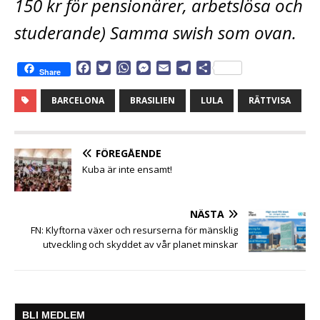
150 kr för pensionärer, arbetslösa och
studerande) Samma swish som ovan.
F
T
W
M
E
T
D
Share
a
w
h
e
m
e
e
c
i
a
s
a
l
l
BARCELONA
BRASILIEN
LULA
RÄTTVISA
e
t
t
s
i
e
a
b
t
s
e
l
g
o
e
A
n
r
o
r
p
g
a
FÖREGÅENDE
k
p
e
m
Kuba är inte ensamt!
r
NÄSTA
FN: Klyftorna växer och resurserna för mänsklig
utveckling och skyddet av vår planet minskar
BLI MEDLEM