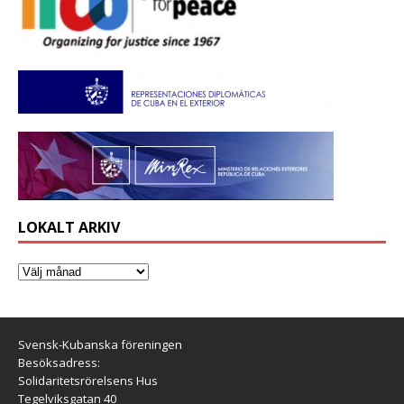
LOKALT ARKIV
Svensk-Kubanska föreningen
Besöksadress:
Solidaritetsrörelsens Hus
Tegelviksgatan 40