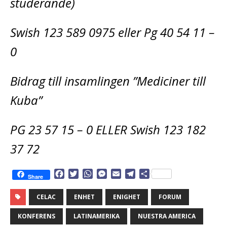
studerande)
Swish 123 589 0975 eller Pg 40 54 11 –
0
Bidrag till insamlingen ”Mediciner till
Kuba”
PG 23 57 15 – 0 ELLER Swish 123 182
37 72
F
T
W
M
E
T
D
Share
a
w
h
e
m
e
e
c
i
a
s
a
l
l
CELAC
ENHET
ENIGHET
FORUM
e
t
t
s
i
e
a
b
t
s
e
l
g
KONFERENS
LATINAMERIKA
NUESTRA AMERICA
o
e
A
n
r