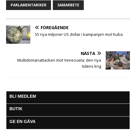
o
r
p
g
a
PARLAMENTARIKER
SAMARBETE
k
p
e
m
r
FÖREGÅENDE
55 nya miljoner US dollar i kampanjen mot Kuba
NÄSTA
Multidomänattacken mot Venezuela; den nya
tidens krig
BLI MEDLEM
BUTIK
GE EN GÅVA